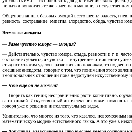
управлять ими — ​использовать для достижения своих целей. Д
попытки воплотить те же качества в машине, в искусственном 
Общепризнанных базовых эмоций всего шесть: радость, гнев, пе
ревность, сострадание, эмпатия, злорадство, обида, чувство юм
Несмешные анекдоты
— Разве чувство юмора — ​эмоция?
— Действительно, чувство юмора, стыда, ревности и т. п. част
состояние субъекта, а чувство — ​внутреннее отношение субъек
стыд психологам удалось разложить по полочкам, то подвести 
смешные анекдоты, говорит о том, что понимания этого явлени
эмоциональных отношений пока недоступен искусственному инт
— Чего еще он не может?
— Творить как гений; неограниченно расти когнитивно, обучая
сантехникой. Искусственный интеллект не сможет поменять в
говоря уже о решении интеллектуальных задач.
Удивительно, что многое из того, что казалось невозможным н
математическую модель естественного языка. А это уже в неко
— Допустим, мы установим, что чувство юмора состоит на 3,