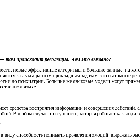
 ​там происходит революция. Чем это вызвано?
ти, новые эффективные алгоритмы и большие данные, на котор
еняются к самым разным прикладным задачам: это и атомные реа
логии до психиатрии. Большие же языковые модели могут примен
тественном языке.
имеет средства восприятия информации и совершения действий, а
обот). В любом случае это сущность, которая работает как инди
?
в виду способность понимать проявления эмоций, выражать эмоц