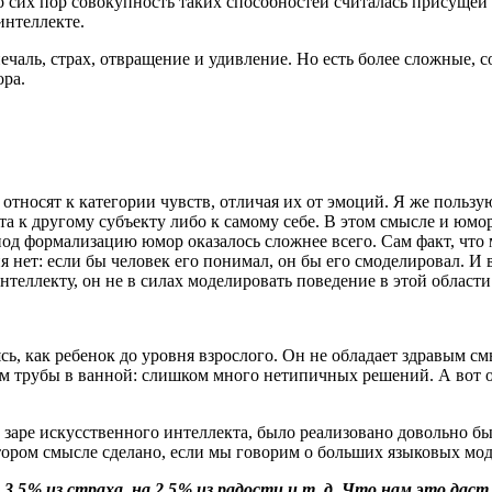
о сих пор совокупность таких способностей считалась присущей
интеллекте.
чаль, страх, отвращение и удивление. Но есть более сложные, с
ора.
о относят к категории чувств, отличая их от эмоций. Я же польз
та к другому субъекту либо к самому себе. В этом смысле и юмор
под формализацию юмор оказалось сложнее всего. Сам факт, что
я нет: если бы человек его понимал, он бы его смоделировал. И
еллекту, он не в силах моделировать поведение в этой области
сь, как ребенок до уровня взрослого. Он не обладает здравым с
ам трубы в ванной: слишком много нетипичных решений. А вот о
а заре искусственного интеллекта, было реализовано довольно б
тором смысле сделано, если мы говорим о больших языковых мод
5 % из страха, на 2,5 % из радости и т. д. Что нам это даст