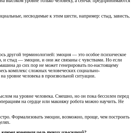
 на высоком уровне только человеку, а сейчас предпринимаются
оциальные, несводимые к этим шести, например: стыд, зависть,
уюсь другой терминологией: эмоция — ​это особое психическое
, и стыд — ​эмоции, и они же связаны с чувствами. Но если
 машина до сих пор не может генерировать по-настоящему
 весь комплекс сложных человеческих социально-
 на уровне человека в произвольной ситуации.
мыслом на уровне человека. Смешно, но он пока бессилен перед
перациям на сердце или макияжу робота можно научить. Не
ыстро. Формализовать эмоции, возможно, проще, чем построить
елях.
, какова конечная цель таких изысканий?