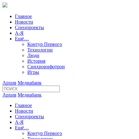
Главное
Новости
Спецпроекты
А-Я
Ещё…
Контур Первого
Технологии
Люди
История
Синхроинфотрон
Игры
Архив
Медиабанк
Архив
Медиабанк
Главное
Новости
Спецпроекты
А-Я
Ещё…
Контур Первого
Технологии