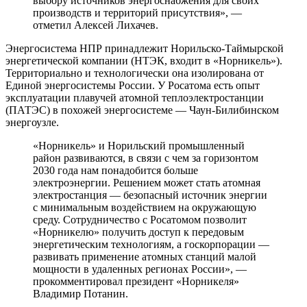
выбору источников энергоснабжения для своих
производств и территорий присутствия», —
отметил Алексей Лихачев.
Энергосистема НПР принадлежит Норильско-Таймырской
энергетической компании (НТЭК, входит в «Норникель»).
Территориально и технологически она изолирована от
Единой энергосистемы России. У Росатома есть опыт
эксплуатации плавучей атомной теплоэлектростанции
(ПАТЭС) в похожей энергосистеме — Чаун-Билибинском
энергоузле.
«Норникель» и Норильский промышленный
район развиваются, в связи с чем за горизонтом
2030 года нам понадобится больше
электроэнергии. Решением может стать атомная
электростанция — безопасный источник энергии
с минимальным воздействием на окружающую
среду. Сотрудничество с Росатомом позволит
«Норникелю» получить доступ к передовым
энергетическим технологиям, а госкорпорации —
развивать применение атомных станций малой
мощности в удаленных регионах России», —
прокомментировал президент «Норникеля»
Владимир Потанин.