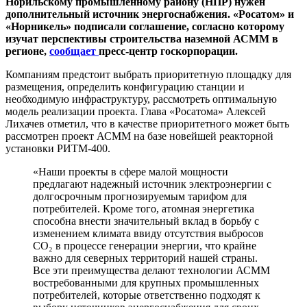
Норильскому промышленному району (НПР) нужен
дополнительный источник энергоснабжения. «Росатом» и
«Норникель» подписали соглашение, согласно которому
изучат перспективы строительства наземной АСММ в
регионе,
сообщает
пресс-центр госкорпорации.
Компаниям предстоит выбрать приоритетную площадку для
размещения, определить конфигурацию станции и
необходимую инфраструктуру, рассмотреть оптимальную
модель реализации проекта. Глава «Росатома» Алексей
Лихачев отметил, что в качестве приоритетного может быть
рассмотрен проект АСММ на базе новейшей реакторной
установки РИТМ-400.
«Наши проекты в сфере малой мощности
предлагают надежный источник электроэнергии с
долгосрочным прогнозируемым тарифом для
потребителей. Кроме того, атомная энергетика
способна внести значительный вклад в борьбу с
изменением климата ввиду отсутствия выбросов
СО₂ в процессе генерации энергии, что крайне
важно для северных территорий нашей страны.
Все эти преимущества делают технологии АСММ
востребованными для крупных промышленных
потребителей, которые ответственно подходят к