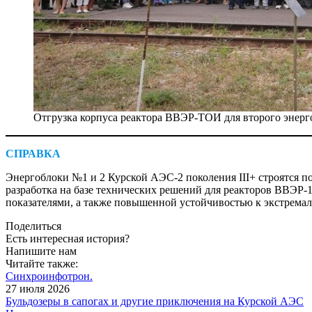
Отгрузка корпуса реактора ВВЭР-ТОИ для второго энер
СПРАВКА
Энергоблоки №1 и 2 Курской АЭС-2 поколения III+ строятся 
разработка на базе технических решений для реакторов ВВЭ
показателями, а также повышенной устойчивостью к экстрема
Поделиться
Есть интересная история?
Напишите нам
Читайте также:
Синхроинфотрон.
27 июля 2026
Бульдозеры в сапогах и другие приключения на Курской АЭС