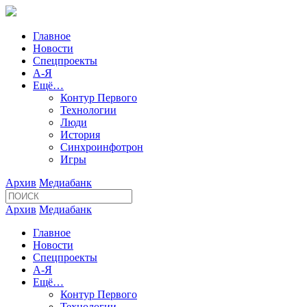
Главное
Новости
Спецпроекты
А-Я
Ещё…
Контур Первого
Технологии
Люди
История
Синхроинфотрон
Игры
Архив
Медиабанк
Архив
Медиабанк
Главное
Новости
Спецпроекты
А-Я
Ещё…
Контур Первого
Технологии