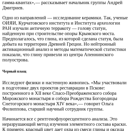
гамма-квантах», — ​рассказывает начальник группы Андрей
Дмитриев.
Одно из направлений — ​исследование керамики. Так, ученые
ОИЯИ, Курчатовского института и Института археологии
РАН изучали античную терракоту — ​голову статуи,
найденную при строительстве опоры Крымского моста.
Предполагалось, что глина, из которой сделана статуя, была
добыта на территории Древней Греции. Но нейтронный
активационный анализ и методы математической статистики
показали, что глину привезли из центра Апеннинского
полуострова.
Черный плащ
Исследуют физики и настенную живопись. «Мы участвовали
в подготовке двух проектов реставрации в Пскове:
построенного в XII веке Спасо-Преображенского собора
Мирожского монастыря и собора Рождества Богородицы
Снетогорского монастыря XIV века», — ​говорит Ольга
Филиппова, старший научный сотрудник группы.
Начинается все с рентгенофлуоресцентного анализа. Это
неразрушающий метод изучения элементного состава краски.
К примеру, красный цвет дает охра из смеси глины и оксида