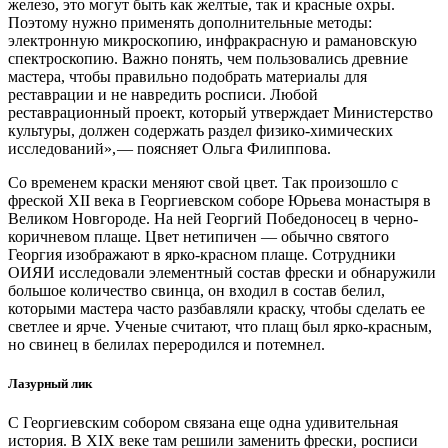
железо, это могут быть как желтые, так и красные охры.
Поэтому нужно применять дополнительные методы:
электронную микроскопию, инфракрасную и рамановскую
спектроскопию. Важно понять, чем пользовались древние
мастера, чтобы правильно подобрать материалы для
реставрации и не навредить росписи. Любой
реставрационный проект, который утверждает Министерство
культуры, должен содержать раздел физико-химических
исследований», — ​поясняет Ольга Филиппова.
Со временем краски меняют свой цвет. Так произошло с
фреской XII века в Георгиевском соборе Юрьева монастыря в
Великом Новгороде. На ней Георгий Победоносец в черно-
коричневом плаще. Цвет нетипичен — ​обычно святого
Георгия изображают в ярко-красном плаще. Сотрудники
ОИЯИ исследовали элементный состав фрески и обнаружили
большое количество свинца, он входил в состав белил,
которыми мастера часто разбавляли краску, чтобы сделать ее
светлее и ярче. Ученые считают, что плащ был ярко-красным,
но свинец в белилах переродился и потемнел.
Лазурный лик
С Георгиевским собором связана еще одна удивительная
история. В XIX веке там решили заменить фрески, росписи