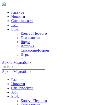
Главное
Новости
Спецпроекты
А-Я
Ещё…
Контур Первого
Технологии
Люди
История
Синхроинфотрон
Игры
Архив
Медиабанк
Архив
Медиабанк
Главное
Новости
Спецпроекты
А-Я
Ещё…
Контур Первого
Технологии