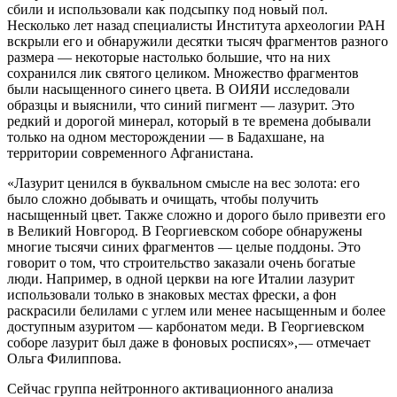
сбили и использовали как подсыпку под новый пол.
Несколько лет назад специалисты Института археологии РАН
вскрыли его и обнаружили десятки тысяч фрагментов разного
размера — ​некоторые настолько большие, что на них
сохранился лик святого целиком. Множество фрагментов
были насыщенного синего цвета. В ОИЯИ исследовали
образцы и выяснили, что синий пигмент — ​лазурит. Это
редкий и дорогой минерал, который в те времена добывали
только на одном месторождении — ​в Бадахшане, на
территории современного Афганистана.
«Лазурит ценился в буквальном смысле на вес золота: его
было сложно добывать и очищать, чтобы получить
насыщенный цвет. Также сложно и дорого было привезти его
в Великий Новгород. В Георгиевском соборе обнаружены
многие тысячи синих фрагментов — ​целые поддоны. Это
говорит о том, что строительство заказали очень богатые
люди. Например, в одной церкви на юге Италии лазурит
использовали только в знаковых местах фрески, а фон
раскрасили белилами с углем или менее насыщенным и более
доступным азуритом — ​карбонатом меди. В Георгиевском
соборе лазурит был даже в фоновых росписях», — ​отмечает
Ольга Филиппова.
Сейчас группа нейтронного активационного анализа