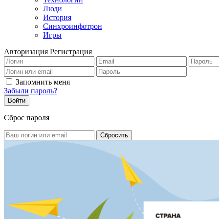
Люди
История
Синхроинфотрон
Игры
Авторизация
Регистрация
Запомнить меня
Забыли пароль?
Сброс пароля