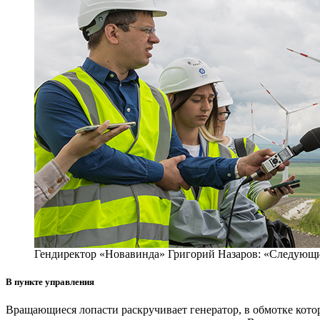
Гендиректор «Новавинда» Григорий На­за­ров: «Следующ
В пункте управления
Вращающиеся лопасти раскручивает генератор, в обмотке котор