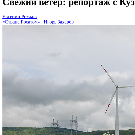
Свежий ветер: репортаж с К
Евгений Рожков
«Страна Росатом»
,
Игорь Захаров