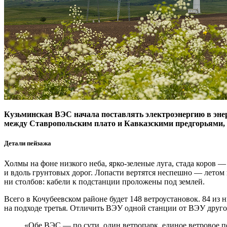
Кузьминская ВЭС начала поставлять электроэнергию в эне
между Ставропольским плато и Кавказскими предгорья­ми, 
Детали пейзажа
Холмы на фоне низкого неба, ярко-зеленые луга, стада коров —
и вдоль грунтовых дорог. Лопасти вертятся неспешно — ​летом 
ни столбов: кабели к подстанции проложены под землей.
Всего в Кочубеевском районе будет 148 ветроустановок. 84 из 
на подходе третья. Отличить ВЭУ одной станции от ВЭУ друго
«Обе ВЭС — ​по сути, один ветропарк, единое ветровое 