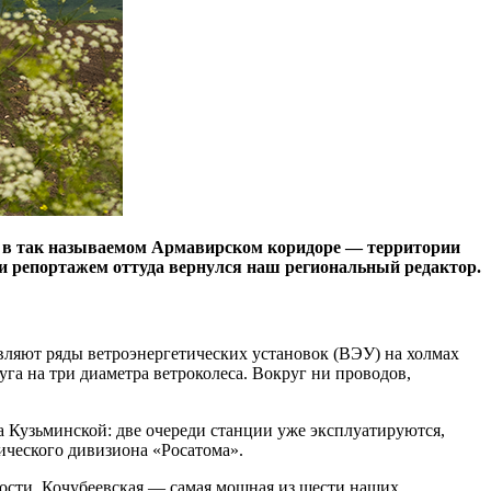
» в так называемом Армавирском коридоре — ​территории
 и репортажем оттуда вернулся наш региональный редактор.
бавляют ряды ветроэнергетических установок (ВЭУ) на холмах
уга на три диаметра ветроколеса. Вокруг ни проводов,
на Кузьминской: две очереди станции уже эксплуатируются,
ического дивизиона «Росатома».
ости. Кочубеевская — ​самая мощная из шести наших