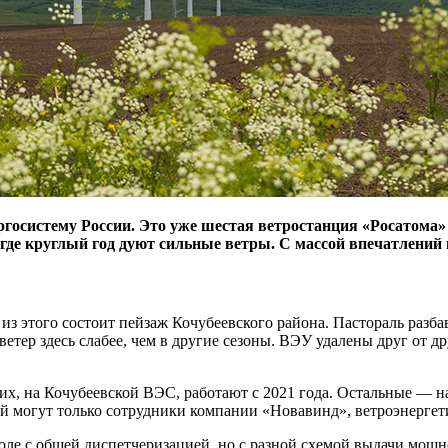
ргосистему России. Это уже шестая ветростанция «Росатома
где круглый год дуют сильные ветры. С массой впечатлений
 ​из этого состоит пейзаж Кочубеевского района. Пастораль раз
ветер здесь слабее, чем в другие сезоны. ВЭУ удалены друг от др
них, на Кочубеевской ВЭС, работают с 2021 года. Остальные — ​
й могут только сотрудники компании «Новавинд», ветроэнергет
поле с общей диспетчеризацией, но с разной схемой выдачи мощн