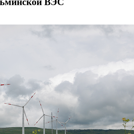
узьминской ВЭС