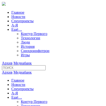
Главное
Новости
Спецпроекты
А-Я
Ещё…
Контур Первого
Технологии
Люди
История
Синхроинфотрон
Игры
Архив
Медиабанк
Архив
Медиабанк
Главное
Новости
Спецпроекты
А-Я
Ещё…
Контур Первого
Технологии