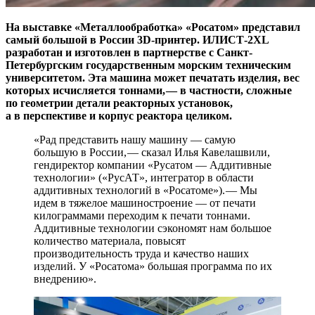
На выставке «Металлообработка» «Росатом» представил
самый большой в России 3D-принтер. ИЛИСТ‑2XL
разработан и изготовлен в партнерстве с Санкт-
Петербургским государственным морским техническим
университетом. Эта машина может печатать изделия, вес
которых исчисляется тоннами, — ​в частности, сложные
по геометрии детали реакторных установок,
а в перспективе и корпус реактора целиком.
«Рад представить нашу машину — ​самую
большую в России, — ​сказал Илья Кавелашвили,
гендиректор компании «Русатом — Аддитивные
технологии» («РусАТ», интегратор в области
аддитивных технологий в «Росатоме»). — ​Мы
идем в тяжелое машиностроение — ​от печати
килограммами переходим к печати тоннами.
Аддитивные технологии сэкономят нам большое
количество материала, повысят
производительность труда и качество наших
изделий. У «Росатома» большая программа по их
внедрению».