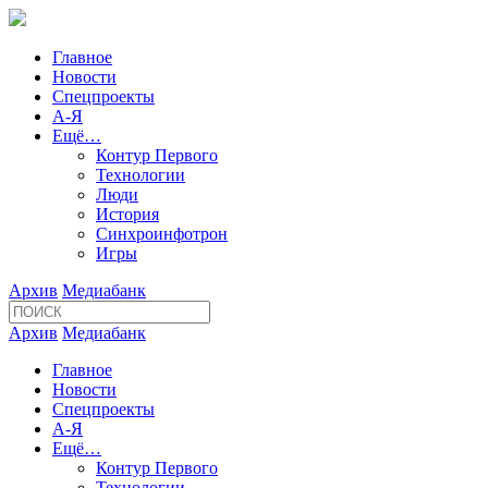
Главное
Новости
Спецпроекты
А-Я
Ещё…
Контур Первого
Технологии
Люди
История
Синхроинфотрон
Игры
Архив
Медиабанк
Архив
Медиабанк
Главное
Новости
Спецпроекты
А-Я
Ещё…
Контур Первого
Технологии