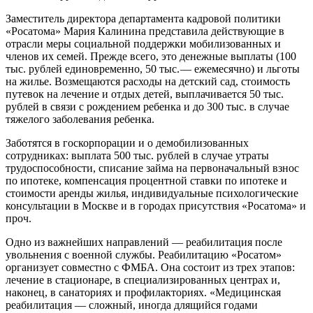
Заместитель директора департамента кадровой политики
«Росатома» Мария Калинина представила действующие в
отрасли меры социальной поддержки мобилизованных и
членов их семей. Прежде всего, это денежные выплаты (100
тыс. рублей единовременно, 50 тыс. — ​ежемесячно) и льготы
на жилье. Возмещаются расходы на детский сад, стоимость
путевок на лечение и отдых детей, выплачивается 50 тыс.
рублей в связи с рождением ребенка и до 300 тыс. в случае
тяжелого заболевания ребенка.
Заботятся в госкорпорации и о демобилизованных
сотрудниках: выплата 500 тыс. рублей в случае утраты
трудоспособности, списание займа на первоначальный взнос
по ипотеке, компенсация процентной ставки по ипотеке и
стоимости аренды жилья, индивидуальные психологические
консультации в Москве и в городах присутствия «Росатома» и
проч.
Одно из важнейших направлений — ​реабилитация после
увольнения с военной службы. Реабилитацию «Росатом»
организует совместно с ФМБА. Она состоит из трех этапов:
лечение в стационаре, в специализированных центрах и,
наконец, в санаториях и профилакториях. «Медицинская
реабилитация — ​сложный, иногда длящийся годами