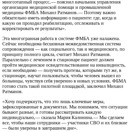
многоэтапный процесс, — ​пояснил начальник управления
организации медицинской помощи и промышленной
медицины ФМБА Михаил Ратманов. — ​Поэтому важно
обязательно иметь информацию о пациенте: где, когда и
какую он проходил реабилитацию, отслеживать и
корректировать ее результаты».
Эта многогранная работа в системе ФМБА уже налажена.
Сейчас необходима бесшовная межведомственная система
сопровождения — ​как социального, так и медицинского, по
принципу полного цикла, считает Михаил Ратманов.
Параллельно с лечением в стационаре пациент должен
пройти медицинское освидетельствование на инвалидность,
если необходимо — получить протезы, которыми тут же, в
стационаре, научат пользоваться, чтобы человек вышел из
больницы, чувствуя себя уверенно в новых условиях. ФБМА
готово стать такой пилотной площадкой, заключил Михаил
Ратманов.
«Хочу подчеркнуть, что это лишь ключевые меры,
зафиксированные в документах. Мы понимаем, что ситуации
бывают разные, и готовы рассматривать каждую
индивидуально, — ​сказала Мария Калинина. — ​Мы сделаем
все, чтобы наши сотрудники — ​участники СВО и их близкие
— были уверены в завтрашнем дне».