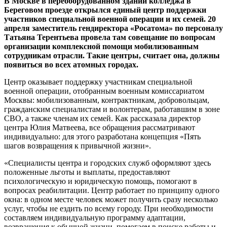
В Москве в переоборудованном здании колледжа в
Береговом проезде открылся единый центр поддержки
участников специальной военной операции и их семей. 20
апреля заместитель гендиректора «Росатома» по персоналу
Татьяна Терентьева провела там совещание по вопросам
организации комплексной помощи мобилизованным
сотрудникам отрасли. Такие центры, считает она, должны
появиться во всех атомных городах.
Центр оказывает поддержку участникам специальной
военной операции, отобранным военным комиссариатом
Москвы: мобилизованным, контрактникам, добровольцам,
гражданским специалистам и волонтерам, работавшим в зоне
СВО, а также членам их семей. Как рассказала директор
центра Юлия Матвеева, все обращения рассматривают
индивидуально: для этого разработана концепция «Пять
шагов возвращения к привычной жизни».
«Специалисты центра и городских служб оформляют здесь
положенные льготы и выплаты, предоставляют
психологическую и юридическую помощь, помогают в
вопросах реабилитации. Центр работает по принципу одного
окна: в одном месте человек может получить сразу несколько
услуг, чтобы не ездить по всему городу. При необходимости
составляем индивидуальную программу адаптации,
возвращения к обычной жизни, помогаем в поиске работы и