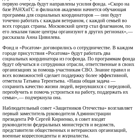
первую очередь будут направлены усилия фонда. «Скоро на
базе РАНХиГС и филиалов академии начнется обучающая
программа для социальных координаторов — ​они будут
точечно работать с каждым ветераном, с каждой семьей во
всех городах страны. Московский центр стал флагманом, по
его лекалам такие центры организуют в других регионах», — ​
рассказала Анна Цивилева.
Фонд и «Росатом» договорились о сотрудничестве. В каждом
городе присутствия «Росатома» будут работать два
социальных координатора из госфонда. По программам фонда
будут обучаться и сотрудники отрасли, ответственные в своих
организациях за помощь участникам СВО. Знание правил и
всех возможностей сделает поддержку более эффективной,
отметила Татьяна Терентьева. «Наша общая задача — ​
сохранить качество жизни людей, вернувшихся с передовой,
переобучить и помочь устроиться на работу, поддержать их
семьи», — ​подчеркнула она.
Наблюдательный совет «Защитников Отечества» возглавляет
первый заместитель руководителя Администрации
президента РФ Сергей Кириенко, в совет входят
руководители федеральных министерств и ведомств,
представители общественных и ветеранских организаций,
военные корреспонденты и журналисты.