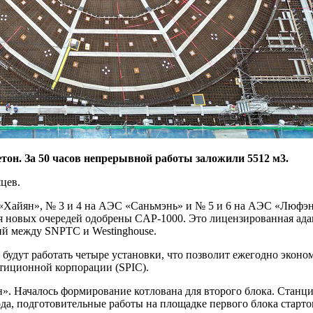
етон. За 50 часов непрерывной работы заложили 5512 м3.
цев.
С «Хайян», № 3 и 4 на АЭС «Саньмэнь» и № 5 и 6 на АЭС «Люфэн
Для новых очередей одобрены CAP‑1000. Это лицензированная ада
гий между SNPTC и Westinghouse.
удут работать четыре установки, что позволит ежегодно экономи
стиционной корпорации (SPIC).
. Началось формирование котлована для второго блока. Станция
ода, подготовительные работы на площадке первого блока старто