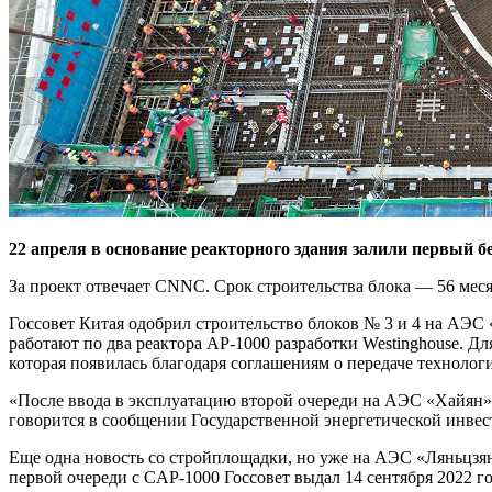
22 апреля в основание реакторного здания залили первый б
За проект отвечает CNNC. Срок строительства блока — 56 меся
Госсовет Китая одобрил строительство блоков № 3 и 4 на АЭ
работают по два реактора AP‑1000 разработки Westinghouse. 
которая появилась благодаря соглашениям о передаче техноло
«После ввода в эксплуатацию второй очереди на АЭС «Хайян» б
говорится в сообщении Государственной энергетической инве
Еще одна новость со стройплощадки, но уже на АЭС «Ляньцзян»
первой очереди с CAP‑1000 Госсовет выдал 14 сентября 2022 г