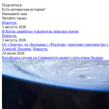
Поделиться
Есть интересная история?
Напишите нам
Читайте также:
Новости.
5 августа 2026
В Китае заработал ускоритель тяжелых ионов
Новости.
3 августа 2026
От «Аккую» до «Балхаша»: «Росатом» укрепляет партнерство 
Алексей Лихачев.
Новости.
24 июля 2026
Китайских грузов на Севморпути может стать вдвое больше