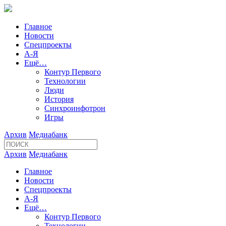
Главное
Новости
Спецпроекты
А-Я
Ещё…
Контур Первого
Технологии
Люди
История
Синхроинфотрон
Игры
Архив
Медиабанк
Архив
Медиабанк
Главное
Новости
Спецпроекты
А-Я
Ещё…
Контур Первого
Технологии