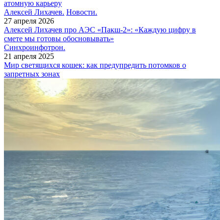
атомную карьеру
Алексей Лихачев.
Новости.
27 апреля 2026
Алексей Лихачев про АЭС «Пакш-2»: «Каждую цифру в
смете мы готовы обосновывать»
Синхроинфотрон.
21 апреля 2025
Мир светящихся кошек: как предупредить потомков о
запретных зонах