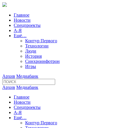
Главное
Новости
Спецпроекты
А-Я
Ещё…
Контур Первого
Технологии
Люди
История
Синхроинфотрон
Игры
Архив
Медиабанк
Архив
Медиабанк
Главное
Новости
Спецпроекты
А-Я
Ещё…
Контур Первого
Технологии