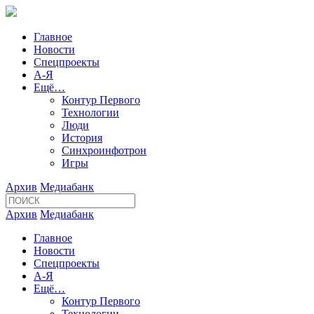
Главное
Новости
Спецпроекты
А-Я
Ещё…
Контур Первого
Технологии
Люди
История
Синхроинфотрон
Игры
Архив
Медиабанк
Архив
Медиабанк
Главное
Новости
Спецпроекты
А-Я
Ещё…
Контур Первого
Технологии