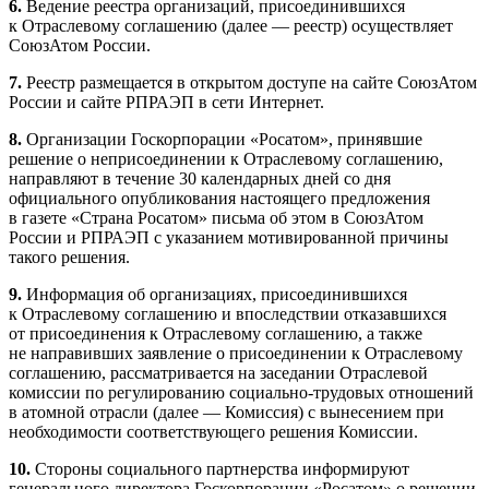
6.
Ведение реестра организаций, присоединившихся
к Отраслевому соглашению (далее — ​реестр) осуществляет
СоюзАтом России.
7.
Реестр размещается в открытом доступе на сайте СоюзАтом
России и сайте РПРАЭП в сети Интернет.
8.
Организации Госкорпорации «Росатом», принявшие
решение о неприсоединении к Отраслевому соглашению,
направляют в течение 30 календарных дней со дня
официального опубликования настоящего предложения
в газете «Страна Росатом» письма об этом в СоюзАтом
России и РПРАЭП с указанием мотивированной причины
такого решения.
9.
Информация об организациях, присоединившихся
к Отраслевому соглашению и впоследствии отказавшихся
от присоединения к Отраслевому соглашению, а также
не направивших заявление о присоединении к Отраслевому
соглашению, рассматривается на заседании Отраслевой
комиссии по регулированию социально-­трудовых отношений
в атомной отрасли (далее — ​Комиссия) с вынесением при
необходимости соответствующего решения Комиссии.
10.
Стороны социального партнерства информируют
генерального директора Госкорпорации «Росатом» о решении