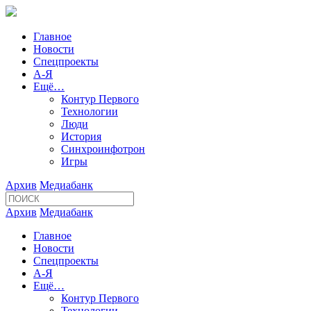
Главное
Новости
Спецпроекты
А-Я
Ещё…
Контур Первого
Технологии
Люди
История
Синхроинфотрон
Игры
Архив
Медиабанк
Архив
Медиабанк
Главное
Новости
Спецпроекты
А-Я
Ещё…
Контур Первого
Технологии