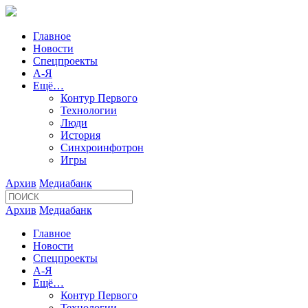
Главное
Новости
Спецпроекты
А-Я
Ещё…
Контур Первого
Технологии
Люди
История
Синхроинфотрон
Игры
Архив
Медиабанк
Архив
Медиабанк
Главное
Новости
Спецпроекты
А-Я
Ещё…
Контур Первого
Технологии