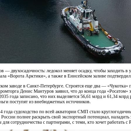
в — двухосадочность: ледокол меняет осадку, чтобы заходить в 
ала «Ворота Арктики», а также в Енисейском заливе подтвердил
ом заводе в Санкт-Петербурге. Строятся еще два — «Чукотка» п
омторга Денис Мантуров заявил, что до конца года «Росатом» з
035 года записано, что них выделяется 56,61 млрд и 61,34 млрд
еньги поступят из внебюджетных источников.
года судоходство по всей акватории СМП стало круглогодичным,
 России полнее раскрыть свой экспортный потенциал, наладить
 сотрудничества с партнерами, с теми, кто хочет работать с 