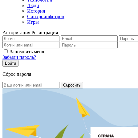
Люди
История
Синхроинфотрон
Игры
Авторизация
Регистрация
Запомнить меня
Забыли пароль?
Сброс пароля