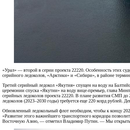
«Урал» — второй в серии проекта 22220. Особенность этих судо
серийного ледоколов, «Арктики» и «Сибири», в районе термин
Третий серийный ледокол «Якутия» спущен на воду на Балтийск
церемонии спуска «Якутии» на воду вице-премьер, глава Минпр
серийных ледоколов проекта 22220. В плане развития СМП до 2
ледоколов (2023–2030 годы) требуется еще 220 млрд рублей. Д
Обновленный ледокольный флот необходим, чтобы к концу 2024 
«Развитие этого важнейшего транспортного коридора позволит
Восточную Азию, — отметил Владимир Путин. — Мы открыты для