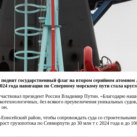
поднят государственный флаг на втором серийном атомном л
 2024 года навигация по Северному морскому пути стала круг
и участвовал президент России Владимир Путин. «Благодарю наши
котехнологичных, без всякого преувеличения уникальных судов, 
 он.
бь-Енисейский район, чтобы сопровождать суда со строительны
ост грузопотока по Севморпути до 30 млн т с 2024 года и до 10