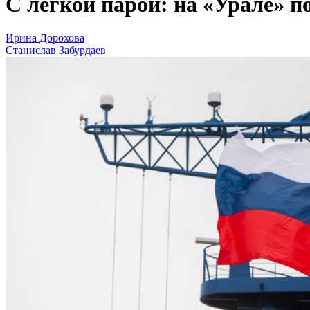
С легкой парой: на «Урале» п
Ирина Дорохова
Станислав Забурдаев