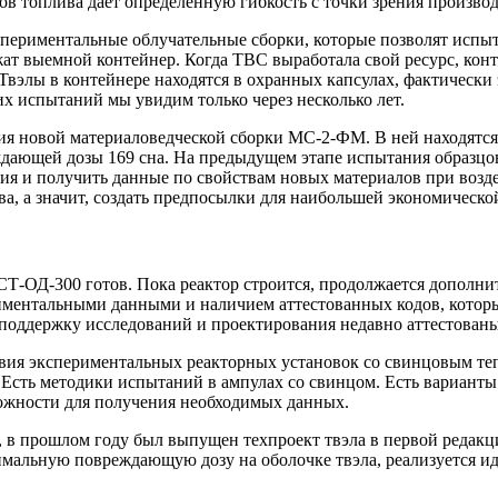
ов топлива дает определенную гибкость с точки зрения производ
спериментальные облучательные сборки, которые позволят испы
ат выемной контейнер. Когда ТВС выработала свой ресурс, кон
вэлы в контейнере находятся в охранных капсулах, фактически 
их испытаний мы увидим только через несколько лет.
ия новой материаловедческой сборки МС‑2-ФМ. В ней находятся
ающей дозы 169 сна. На предыдущем этапе испытания образцов 
ния и получить данные по свойствам новых материалов при воз
ва, а значит, создать предпосылки для наибольшей экономическо
СТ-ОД‑300 готов. Пока реактор строится, продолжается дополни
риментальными данными и наличием аттестованных кодов, котор
 поддержку исследований и проектирования недавно аттестов
твия экспериментальных реакторных установок со свинцовым теп
сть методики испытаний в ампулах со свинцом. Есть варианты 
можности для получения необходимых данных.
М, в прошлом году был выпущен техпроект твэла в первой реда
мальную повреждающую дозу на оболочке твэла, реализуется иде