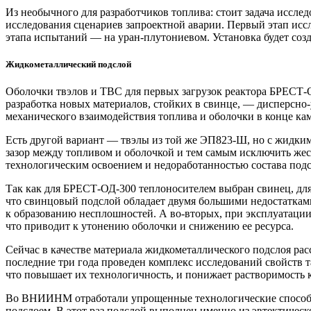
Из необычного для разработчиков топлива: стоит задача иссле
исследования сценариев запроектной аварии. Первый этап и
этапа испытаний — на уран-плутониевом. Установка будет соз
Жидкометаллический подслой
Оболочки твэлов и ТВС для первых загрузок реактора БРЕСТ-
разработка новых материалов, стойких в свинце, — дисперсн
механического взаимодействия топлива и оболочки в конце к
Есть другой вариант — твэлы из той же ЭП823-Ш, но с жидким 
зазор между топливом и оболочкой и тем самым исключить жес
технологическим освоением и недоработанностью состава подс
Так как для БРЕСТ-ОД‑300 теплоносителем выбран свинец, для 
что свинцовый подслой обладает двумя большими недостатками
к образованию несплошностей. А во‑вторых, при эксплуатации 
что приводит к утонению оболочки и снижению ее ресурса.
Сейчас в качестве материала жидкометаллического подслоя р
последние три года проведен комплекс исследований свойств т
что повышает их технологичность, и понижает растворимость к
Во ВНИИНМ отработали упрощенные технологические способы и
подслоем. В этот раз подслой выполнен именно из эвтектичес