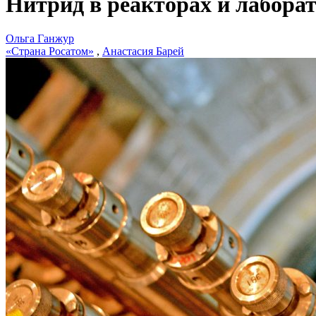
Нитрид в реакторах и лабора
Ольга Ганжур
«Страна Росатом»
,
Анастасия Барей