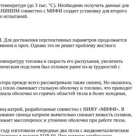
температуре (до 3 тыс. °C). Необходимо получить данные для
 ВНИИНМ совместно с МИФИ создает установку для второго
ию испытаний.
Ш. Для достижения перспективных параметров продолжается
иния и проч. Однако это не решит проблему жесткого
емпературу топлива и скорость его распухания, увеличить
лическим подслоем был отложен ранее из-за трудностей с
тора прежде всего рассматривали также свинец. Но оказалось,
 плохо смачивает стальную оболочку и топливо, что приводит
ала оболочки из горячих областей твэла в более холодные,
винец-натрий, разработанные совместно с НИЯУ «МИФИ». В
ование свинца натрием значительно снижает вязкость сплавов,
нижает массоперенос и утонение оболочки при работе твэла.
оду изготовили очередные два твэла с жидкометаллическим
 облучение в реактор БОР‑60. При помощи комбинации