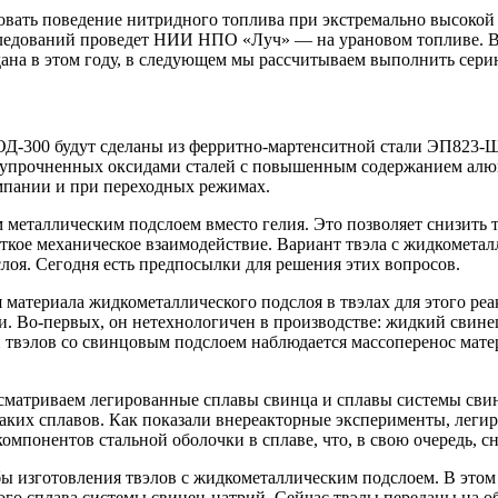
довать поведение нитридного топлива при экстремально высокой 
сследований проведет НИИ НПО «Луч» — на урановом топливе.
дана в этом году, в следующем мы рассчитываем выполнить сер
ОД‑300 будут сделаны из ферритно-мартенситной стали ЭП823-
о-упрочненных оксидами сталей с повышенным содержанием алюм
ампании и при переходных режимах.
металлическим подслоем вместо гелия. Это позволяет снизить т
ткое механическое взаимодействие. Вариант твэла с жидкометал
лоя. Сегодня есть предпосылки для решения этих вопросов.
материала жидкометаллического подслоя в твэлах для этого реак
. Во-первых, он нетехнологичен в производстве: жидкий свинец
твэлов со свинцовым подслоем наблюдается массоперенос матери
ассматриваем легированные сплавы свинца и сплавы системы с
аких сплавов. Как показали внереакторные эксперименты, легир
омпонентов стальной оболочки в сплаве, что, в свою очередь, с
зготовления твэлов с жидкометаллическим подслоем. В этом г
кого сплава системы свинец-натрий. Сейчас твэлы переданы на