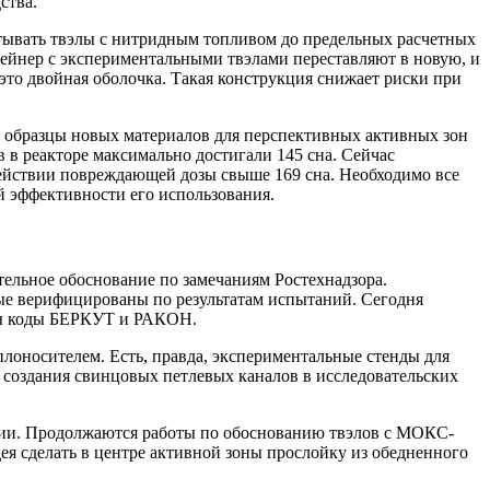
ства.
тывать твэлы с нитридным топливом до предельных расчетных
тейнер с экспериментальными твэлами переставляют в новую, и
это двойная оболочка. Такая конструкция снижает риски при
 образцы новых материалов для перспективных активных зон
в реакторе максимально достигали 145 сна. Сейчас
действии повреждающей дозы свыше 169 сна. Необходимо все
й эффективности его использования.
тельное обоснование по замечаниям Ростехнадзора.
ые верифицированы по результатам испытаний. Сегодня
аны коды БЕРКУТ и РАКОН.
лоносителем. Есть, правда, экспериментальные стенды для
создания свинцовых петлевых каналов в исследовательских
кции. Продолжаются работы по обоснованию твэлов с МОКС-
я сделать в центре активной зоны прослойку из обедненного