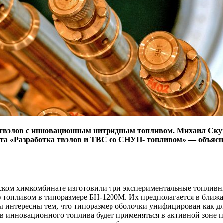
й твэлов с инновационным нитридным топливом. Михаил Ск
та «Разработка твэлов и ТВС со СНУП- топливом» — объясняе
рском химкомбинате изготовили три экспериментальные топлив
топливом в типоразмере БН‑1200М. Их предполагается в ближай
ы интересны тем, что типоразмер оболочки унифицирован как д
ов инновационного топлива будет применяться в активной зоне 