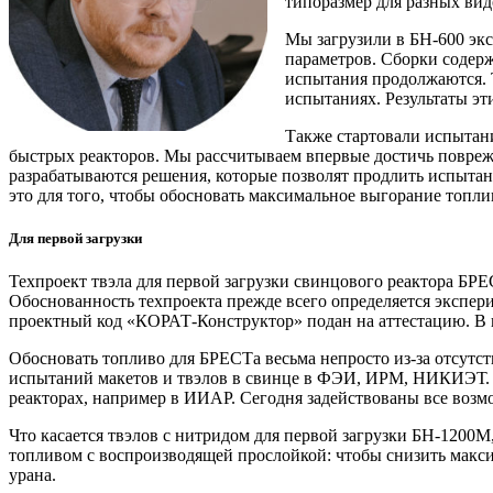
типоразмер для разных вид
Мы загрузили в БН‑600 эк
параметров. Сборки содерж
испытания продолжаются. Т
испытаниях. Результаты эт
Также стартовали испытан
быстрых реакторов. Мы рассчитываем впервые достичь поврежд
разрабатываются решения, которые позволят продлить испыта
это для того, чтобы обосновать максимальное выгорание топли
Для первой загрузки
Техпроект твэла для первой загрузки свинцового реактора БРЕ
Обоснованность техпроекта прежде всего определяется экспе
проектный код «КОРАТ-Конструктор» подан на аттестацию. В
Обосновать топливо для БРЕСТа весьма непросто из-за отсутс
испытаний макетов и твэлов в свинце в ФЭИ, ИРМ, НИКИЭТ. Е
реакторах, например в ИИАР. Сегодня задействованы все воз
Что касается твэлов с нитридом для первой загрузки БН‑1200
топливом с воспроизводящей прослойкой: чтобы снизить макси
урана.