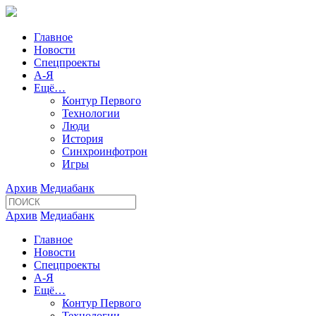
Главное
Новости
Спецпроекты
А-Я
Ещё…
Контур Первого
Технологии
Люди
История
Синхроинфотрон
Игры
Архив
Медиабанк
Архив
Медиабанк
Главное
Новости
Спецпроекты
А-Я
Ещё…
Контур Первого
Технологии