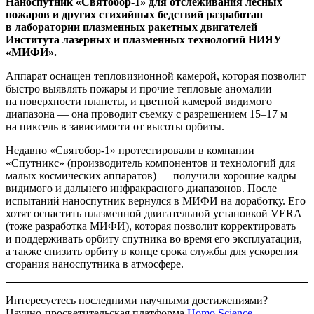
Наноспутник «Святобор‑1» для отслеживания лесных
пожаров и других стихийных бедствий
разработан
в лаборатории плазменных ракетных двигателей
Института лазерных и плазменных технологий НИЯУ
«МИФИ».
Аппарат оснащен тепловизионной камерой, которая позволит
быстро выявлять пожары и прочие тепловые аномалии
на поверхности планеты, и цветной камерой видимого
диапазона — ​она проводит съемку с разрешением 15–17 м
на пиксель в зависимости от высоты орбиты.
Недавно «Святобор‑1» протестировали в компании
«Спутникс» (производитель компонентов и технологий для
малых космических аппаратов) — ​получили хорошие кадры
видимого и дальнего инфракрасного диапазонов. После
испытаний наноспутник вернулся в МИФИ на доработку. Его
хотят оснастить плазменной двигательной установкой VERA
(тоже разработка МИФИ), которая позволит корректировать
и поддерживать орбиту спутника во время его эксплуатации,
а также снизить орбиту в конце срока службы для ускорения
сгорания наноспутника в атмосфере.
Интересуетесь последними научными достижениями?
Научно-просветительская платформа
Homo Science