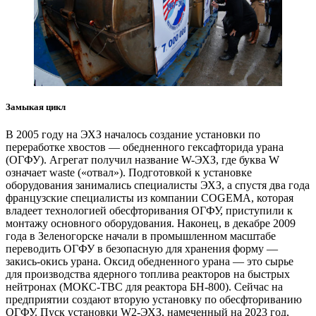
Замыкая цикл
В 2005 году на ЭХЗ началось создание установки по
переработке хвостов — обедненного гексафторида урана
(ОГФУ). Агрегат получил название W-ЭХЗ, где буква W
означает waste («отвал»). Подготовкой к установке
оборудования занимались специалисты ЭХЗ, а спустя два года
французские специалисты из компании COGEMA, которая
владеет технологией обесфторивания ОГФУ, приступили к
монтажу основного оборудования. Наконец, в декабре 2009
года в Зеленогорске начали в промышленном масштабе
переводить ОГФУ в безопасную для хранения форму —
закись-окись урана. Оксид обедненного урана — это сырье
для производства ядерного топлива реакторов на быстрых
нейтронах (МОКС-ТВС для реактора БН-800). Сейчас на
предприятии создают вторую установку по обесфториванию
ОГФУ. Пуск установки W2-ЭХЗ, намеченный на 2023 год,