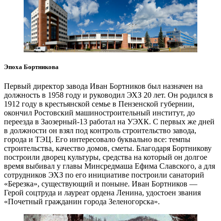
Эпоха Бортникова
Первый директор завода Иван Бортников был назначен на
должность в 1958 году и руководил ЭХЗ 20 лет. Он родился в
1912 году в крестьянской семье в Пензенской губернии,
окончил Ростовский машиностроительный институт, до
переезда в Заозерный-13 работал на УЭХК. С первых же дней
в должности он взял под контроль строительство завода,
города и ТЭЦ. Его интересовало буквально все: темпы
строительства, качество домов, сметы. Благодаря Бортникову
построили дворец культуры, средства на который он долгое
время выбивал у главы Минсредмаша Ефима Славского, а для
сотрудников ЭХЗ по его инициативе построили санаторий
«Березка», существующий и поныне. Иван Бортников —
Герой соцтруда и лауреат ордена Ленина, удостоен звания
«Почетный гражданин города Зеленогорска».