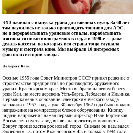
ЭХЗ начинал с выпуска урана для военных нужд. За 60 лет
там научились не только производить топливо для АЭС,
но и перерабатывать урановые отвалы, нарабатывать
изотопы сотнями килограммов в год, а в 1990-е — даже
делать кассеты, на которых вся страна тогда слушала
музыку и смотрела кино. Мы выбрали 10 интересных
фактов из истории завода.
На берегу Кана
Осенью 1955 года Совет Министров СССР принял решение о
строительстве предприятия по производству оружейного
урана в Красноярском крае. Место выбрали на левом берегу
реки Кан, на месте деревень Усть-Барга, Лебедевка и Ильинка.
Первый камень в основание Электрохимического завода
заложили в 1957 году, а уже 30 октября 1962 года было подано
напряжение на компрессоры блоков оборудования. Кнопку
подачи напряжения нажал первый директор Иван Бортников.
Восемь лет спустя завод вышел на проектную мощность.
Вокруг производства рос новый город. Сначала он назывался
Заозерным-13, потом Красноярском-45, и только в 1994 году