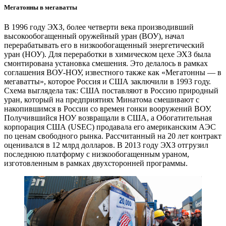
Мегатонны в мегаватты
В 1996 году ЭХЗ, более четверти века производивший
высокообогащенный оружейный уран (ВОУ), начал
перерабатывать его в низкообогащенный энергетический
уран (НОУ). Для переработки в химическом цехе ЭХЗ была
смонтирована установка смешения. Это делалось в рамках
соглашения ВОУ-НОУ, известного также как «Мегатонны — в
мегаватты», которое Россия и США заключили в 1993 году.
Схема выглядела так: США поставляют в Россию природный
уран, который на предприятиях Минатома смешивают с
накопившимся в России со времен гонки вооружений ВОУ.
Получившийся НОУ возвращали в США, а Обогатительная
корпорация США (USEC) продавала его американским АЭС
по ценам свободного рынка. Рассчитанный на 20 лет контракт
оценивался в 12 млрд долларов. В 2013 году ЭХЗ отгрузил
последнюю платформу с низкообогащенным ураном,
изготовленным в рамках двухсторонней программы.