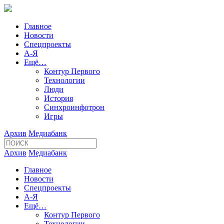
Главное
Новости
Спецпроекты
А-Я
Ещё…
Контур Первого
Технологии
Люди
История
Синхроинфотрон
Игры
Архив
Медиабанк
Архив
Медиабанк
Главное
Новости
Спецпроекты
А-Я
Ещё…
Контур Первого
Технологии