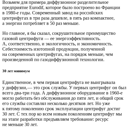
Возьмем для примера диффузионное разделительное
предприятие Eurodif, которое было построено во Франции
в 1980‑е годы. Современный завод на российских
центрифугах в три раза дешевле, в пять раз компактнее,
а энергии потребляет в 50 раз меньше.
Но главное, я бы сказал, сокрушительное преимущество
газовой центрифуги — ​ее энергоэффективность.
А, соответственно, и экологичность, и экономичность.
Себестоимость изотопной продукции, полученной
на современных центрифугах, на порядок меньше, чем
произведенной по газодиффузионной технологии.
30 лет минимум
Единственное, в чем первая центрифуга не выигрывала
у диффузии, — ​это срок службы. У первых центрифуг он был
всего два-три года. А диффузионное оборудование в 1960‑е
могло работать без обслуживания до пяти лет, и общий срок
его службы составлял несколько десятков лет. Но уже
к пятому поколению срок эксплуатации центрифуг достиг
30 лет. С тех пор ко всем новым поколениям центрифуг мы
на этапе разработки предъявляем требование: ресурс
не меньше 30 лет.