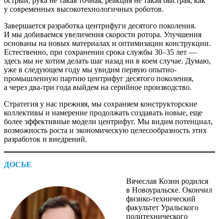
острый, рука не такая точная, реакция не такая быстрая, как
у современных высокотехнологичных роботов.
Завершается разработка центрифуги десятого поколения.
И мы добиваемся увеличения скорости ротора. Улучшения
основаны на новых материалах и оптимизации конструкции.
Естественно, при сохранении срока службы 30–35 лет — ​
здесь мы не хотим делать шаг назад ни в коем случае. Думаю,
уже в следующем году мы увидим первую опытно­-
промышленную партию центрифуг десятого поколения,
а через два-три года выйдем на серийное производство.
Стратегия у нас прежняя, мы сохраняем конструкторские
коллективы и намерение продолжать создавать новые, еще
более эффективные модели центрифуг. Мы видим потенциал,
возможность роста и экономическую целесообразность этих
разработок и внедрений.
ДОСЬЕ
Вячеслав Козин родился
в Новоуральске. Окончил
физико-­технический
факультет Уральского
политехнического