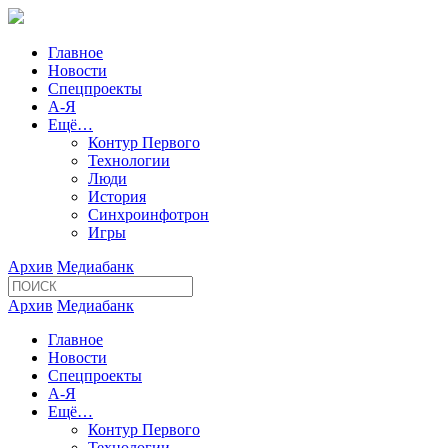
Главное
Новости
Спецпроекты
А-Я
Ещё…
Контур Первого
Технологии
Люди
История
Синхроинфотрон
Игры
Архив
Медиабанк
Архив
Медиабанк
Главное
Новости
Спецпроекты
А-Я
Ещё…
Контур Первого
Технологии