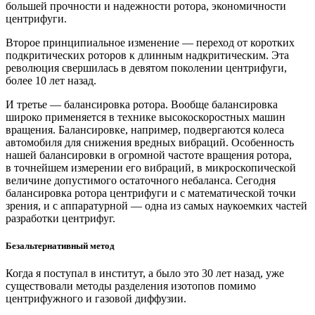
большей прочности и надежности ротора, экономичности
центрифуги.
Второе принципиальное изменение — ​переход от коротких
подкритических роторов к длинным надкритическим. Эта
революция свершилась в девятом поколении центрифуги,
более 10 лет назад.
И третье — ​балансировка ротора. Вообще балансировка
широко применяется в технике высокоскоростных машин
вращения. Балансировке, например, подвергаются колеса
автомобиля для снижения вредных вибраций. Особенность
нашей балансировки в огромной частоте вращения ротора,
в точнейшем измерении его вибраций, в микроскопической
величине допустимого остаточного небаланса. Сегодня
балансировка ротора центрифуги и с математической точки
зрения, и с аппаратурной — ​одна из самых наукоемких частей
разработки центрифуг.
Безальтернативный метод
Когда я поступал в институт, а было это 30 лет назад, уже
существовали методы разделения изотопов помимо
центрифужного и газовой диффузии.