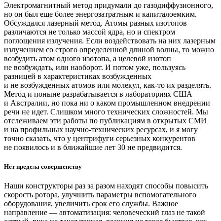
Электромагнитный метод придумали до газодиффузионного,
но он был еще более энергозатратным и капиталоемким.
Обсуждался лазерный метод. Атомы разных изотопов
различаются не только массой ядра, но и спектром
поглощения излучения. Если воздействовать на них лазерным
излучением со строго определенной длиной волны, то можно
возбудить атом одного изотопа, а целевой изотоп
не возбуждать, или наоборот. И потом уже, пользуясь
разницей в характеристиках возбужденных
и не возбужденных атомов или молекул, ­как-то их разделять.
Метод и поныне разрабатывается в лабораториях США
и Австралии, но пока ни о каком промышленном внедрении
речи не идет. Слишком много технических сложностей. Мы
отслеживаем эти работы по публикациям в открытых СМИ
и на профильных научно-­технических ресурсах, и я могу
точно сказать, что у центрифуги серьезных конкурентов
не появилось и в ближайшие лет 30 не предвидится.
Нет предела совершенству
Наши конструкторы раз за разом находят способы повысить
скорость ротора, улучшить параметры вспомогательного
оборудования, увеличить срок его службы. Важное
направление — ​автоматизация: человеческий глаз не такой