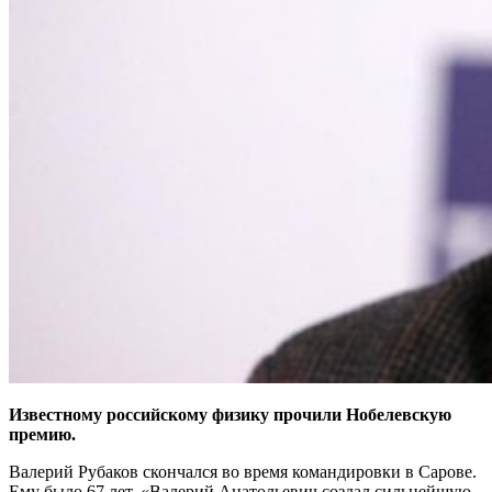
Известному российскому физику прочили Нобелевскую
премию.
Валерий Рубаков скончался во время командировки в Сарове.
Ему было 67 лет. «Валерий Анатольевич создал сильнейшую