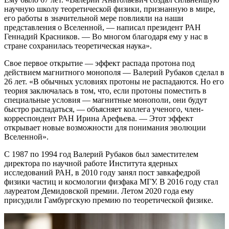
научную школу теоретической физики, признанную в мире,
его работы в значительной мере повлияли на наши
представления о Вселенной, — написал президент РАН
Геннадий Красников. — Во многом благодаря ему у нас в
стране сохранилась теоретическая наука».
Свое первое открытие — эффект распада протона под
действием магнитного монополя — Валерий Рубаков сделал в
26 лет. «В обычных условиях протоны не распадаются. Но его
теория заключалась в том, что, если протоны поместить в
специальные условия — магнитные монополи, они будут
быстро распадаться, — объясняет коллега ученого, член-
корреспондент РАН Ирина Арефьева. — Этот эффект
открывает новые возможности для понимания эволюции
Вселенной».
С 1987 по 1994 год Валерий Рубаков был заместителем
директора по научной работе Института ядерных
исследований РАН, в 2010 году занял пост завкафедрой
физики частиц и космологии физфака МГУ. В 2016 году стал
лауреатом Демидовской премии. Летом 2020 года ему
присудили Гамбургскую премию по теоретической физике.