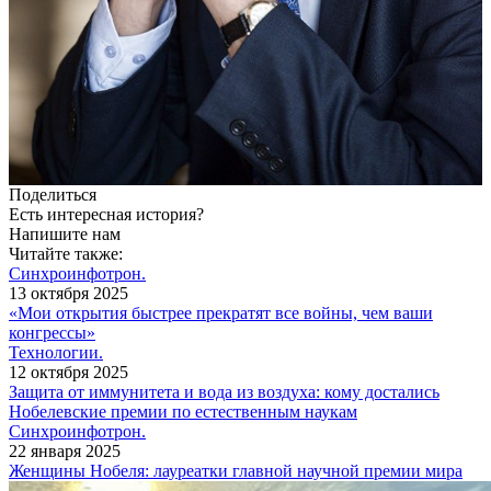
Поделиться
Есть интересная история?
Напишите нам
Читайте также:
Синхроинфотрон.
13 октября 2025
«Мои открытия быстрее прекратят все войны, чем ваши
конгрессы»
Технологии.
12 октября 2025
Защита от иммунитета и вода из воздуха: кому достались
Нобелевские премии по естественным наукам
Синхроинфотрон.
22 января 2025
Женщины Нобеля: лауреатки главной научной премии мира