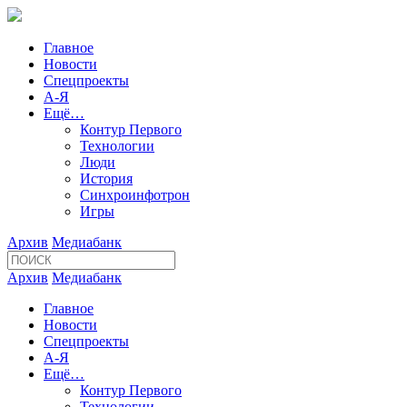
Главное
Новости
Спецпроекты
А-Я
Ещё…
Контур Первого
Технологии
Люди
История
Синхроинфотрон
Игры
Архив
Медиабанк
Архив
Медиабанк
Главное
Новости
Спецпроекты
А-Я
Ещё…
Контур Первого
Технологии