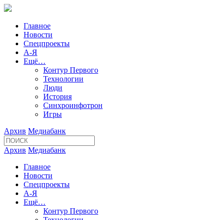
Главное
Новости
Спецпроекты
А-Я
Ещё…
Контур Первого
Технологии
Люди
История
Синхроинфотрон
Игры
Архив
Медиабанк
Архив
Медиабанк
Главное
Новости
Спецпроекты
А-Я
Ещё…
Контур Первого
Технологии