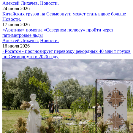
Алексей Лихачев.
Новости.
24 июля 2026
Китайских грузов на Севморпути может стать вдвое больше
Новости.
17 июля 2026
«Арктика» помогла «Северном полюсу» пройти через
пятиметровые льды
Алексей Лихачев.
Новости.
16 июля 2026
«Росатом» прогнозирует перевозку рекордных 40 млн т грузов
по Севморпути в 2026 году