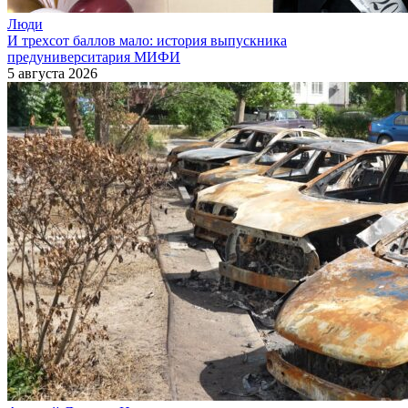
Люди
И трехсот баллов мало: история выпускника
предуниверситария МИФИ
5 августа 2026