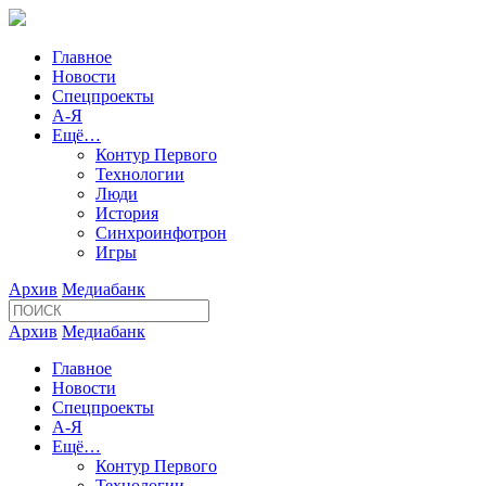
Главное
Новости
Спецпроекты
А-Я
Ещё…
Контур Первого
Технологии
Люди
История
Синхроинфотрон
Игры
Архив
Медиабанк
Архив
Медиабанк
Главное
Новости
Спецпроекты
А-Я
Ещё…
Контур Первого
Технологии