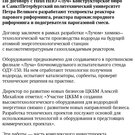
По договору с НИИ НПО «Луч» конструкторское бюро
и Санкт­Петербургский политехнический университет
Петра Великого разработают техпроекты реактора
парового риформинга, реактора парокислородного
риформинга и подогревателя парогазовой смеси.
Договор заключен в рамках разработки «Лучом» химико-­
технологической части производства водорода на будущей
атомной энерготехнологической станции
с высокотемпературным газоохлаждаемым реактором.
Оборудование предназначено для создаваемого в протвинском
филиале «Луча» блочно­модульного испытательного стенда
ОДУ‑150. На нем отработают технологии получения
водорода, испытают катализаторы, сорбенты, проверят
технические решения на практике.
Директор по развитию новых бизнесов ЦКБМ Алексей
Михайлов отметил: «Участие ЦКБМ в создании
высокотехнологического оборудования для водородной
энергетики связано с развитием новых направлений бизнеса.
Разработка технических проектов послужит основой для
использования технологий и оборудования в предстоящих
коммерческих проектах».
Эти работы — ​часть комплексного инвестпроекта