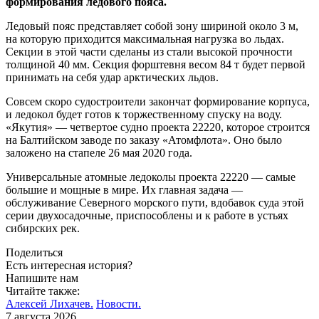
формирования ледового пояса.
Ледовый пояс представляет собой зону шириной около 3 м,
на которую приходится максимальная нагрузка во льдах.
Секции в этой части сделаны из стали высокой прочности
толщиной 40 мм. Секция форштевня весом 84 т будет первой
принимать на себя удар арктических льдов.
Совсем скоро судостроители закончат формирование корпуса,
и ледокол будет готов к торжественному спуску на воду.
«Якутия» — четвертое судно проекта 22220, которое строится
на Балтийском заводе по заказу «Атомфлота». Оно было
заложено на стапеле 26 мая 2020 года.
Универсальные атомные ледоколы проекта 22220 — ​самые
большие и мощные в мире. Их главная задача —
обслуживание Северного морского пути, вдобавок суда этой
серии двухосадочные, приспособлены и к работе в устьях
сибирских рек.
Поделиться
Есть интересная история?
Напишите нам
Читайте также:
Алексей Лихачев.
Новости.
7 августа 2026