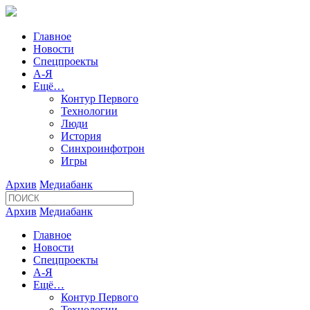
Главное
Новости
Спецпроекты
А-Я
Ещё…
Контур Первого
Технологии
Люди
История
Синхроинфотрон
Игры
Архив
Медиабанк
Архив
Медиабанк
Главное
Новости
Спецпроекты
А-Я
Ещё…
Контур Первого
Технологии