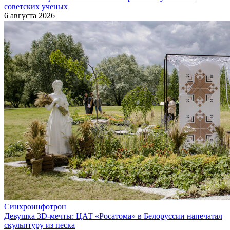
советских ученых
6 августа 2026
Синхроинфотрон
Девушка 3D-мечты: ЦАТ «Росатома» в Белоруссии напечатал
скульптуру из песка