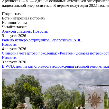
Армянская АЭС — один из основных источников электроэнергии 
национальной энергосистеме. В первом полугодии 2022 атомн
Поделиться
Есть интересная история?
Напишите нам
Читайте также:
Алексей Лихачев.
Новости.
5 августа 2026
Ранено четверо сотрудников Запорожской АЭС
Новости.
4 августа 2026
Синергия четвертого поколения: «Росатом» доказал потребнос
Новости.
3 августа 2026
В WNA посчитали стоимость возрождения атомной энергетики