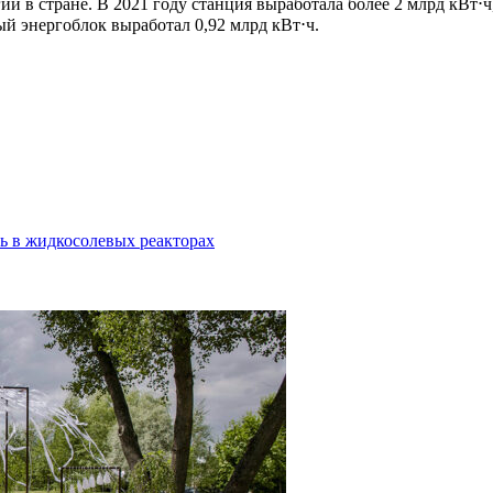
в стране. В 2021 году станция выработала более 2 млрд кВт⋅ч,
ый энергоблок выработал 0,92 млрд кВт⋅ч.
ть в жидкосолевых реакторах