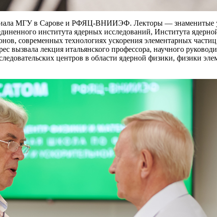
лиала МГУ в Сарове и РФЯЦ-ВНИИЭФ. Лекторы — ​знаменитые у
иненного института ядерных исследований, Института яде
птонов, современных технологиях ускорения элементарных части
рес вызвала лекция итальянского профессора, научного руковод
ледовательских центров в области ядерной физики, физики эле