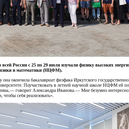
 всей России с 25 по 29 июля изучали физику высоких энерг
физики и математики (НЦФМ).
у она окончила бакалавриат физфака Иркутского государственног
верситете. Поучаствовать в летней научной школе НЦФМ ей пос
ивы, — ​говорит Александра Иванова. — ​Мне безумно интересно п
, чтобы себя реализовать».