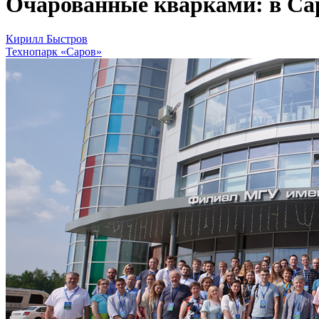
Очарованные кварками: в Са
Кирилл Быстров
Технопарк «Саров»