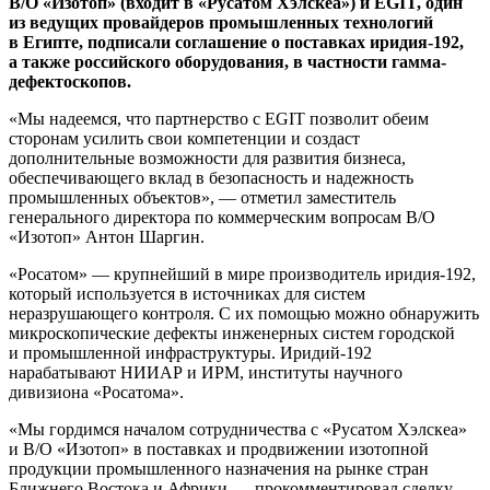
В/О «Изотоп» (входит в «Русатом Хэлскеа») и EGIT, один
из ведущих провайдеров промышленных технологий
в Египте, подписали соглашение о поставках иридия‑192,
а также российского оборудования, в частности гамма-
дефектоскопов.
«Мы надеемся, что партнерство с EGIT позволит обеим
сторонам усилить свои компетенции и создаст
дополнительные возможности для развития бизнеса,
обеспечивающего вклад в безопасность и надежность
промышленных объектов», — отметил заместитель
генерального директора по коммерческим вопросам В/О
«Изотоп» Антон Шаргин.
«Росатом» — ​крупнейший в мире производитель иридия‑192,
который используется в источниках для систем
неразрушающего контроля. С их помощью можно обнаружить
микроскопические дефекты инженерных систем городской
и промышленной инфраструктуры. Иридий‑192
нарабатывают НИИАР и ИРМ, институты научного
дивизиона «Росатома».
«Мы гордимся началом сотрудничества с «Русатом Хэлскеа»
и В/О «Изотоп» в поставках и продвижении изотопной
продукции промышленного назначения на рынке стран
Ближнего Востока и Африки, — ​прокомментировал сделку