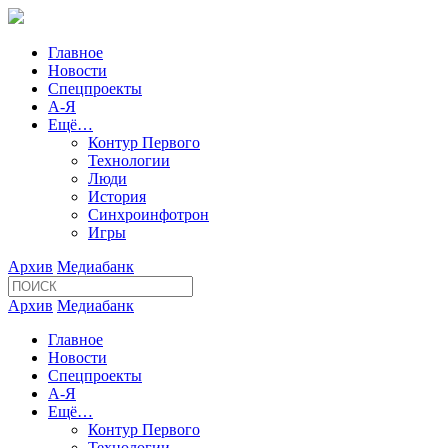
Главное
Новости
Спецпроекты
А-Я
Ещё…
Контур Первого
Технологии
Люди
История
Синхроинфотрон
Игры
Архив
Медиабанк
Архив
Медиабанк
Главное
Новости
Спецпроекты
А-Я
Ещё…
Контур Первого
Технологии