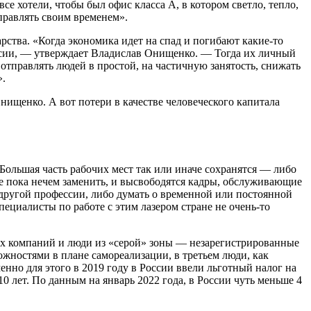
е хотели, чтобы был офис класса А, в котором светло, тепло,
правлять своим временем».
рства. «Когда экономика идет на спад и погибают какие-то
ессии, — утверждает Владислав Онищенко. — Тогда их личный
 отправлять людей в простой, на частичную занятость, снижать
».
нищенко. А вот потери в качестве человеческого капитала
Большая часть рабочих мест так или иначе сохранятся — либо
ые пока нечем заменить, и высвободятся кадры, обслуживающие
другой профессии, либо думать о временной или постоянной
пециалисты по работе с этим лазером стране не очень-то
ых компаний и люди из «серой» зоны — незарегистрированные
жностями в плане самореализации, в третьем люди, как
нно для этого в 2019 году в России ввели льготный налог на
0 лет. По данным на январь 2022 года, в России чуть меньше 4