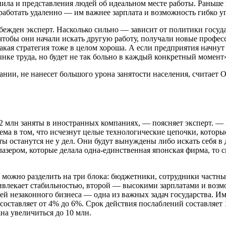
ла и представления людей об идеальном месте работы. Раньше вс
работать удаленно — им важнее зарплата и возможность гибко у
бежден эксперт. Насколько сильно — зависит от политики госуда
 чтобы они начали искать другую работу, получали новые проф
акая стратегия тоже в целом хороша. А если предприятия начнут
нке труда, но будет не так больно в каждый конкретный момент
ии, не нанесет большого урона занятости населения, считает О
 2 млн заняты в иностранных компаниях, — поясняет эксперт. — 
лема в том, что исчезнут целые технологические цепочки, котор
останутся не у дел. Они будут вынуждены либо искать себя в 
азером, которые делала одна-единственная японская фирма, то с
можно разделить на три блока: бюджетники, сотрудники частн
влекает стабильностью, второй — высокими зарплатами и возмо
й незаконного бизнеса — одна из важных задач государства. Име
оставляет от 4% до 6%. Срок действия послаблений составляет 1
на увеличиться до 10 млн.