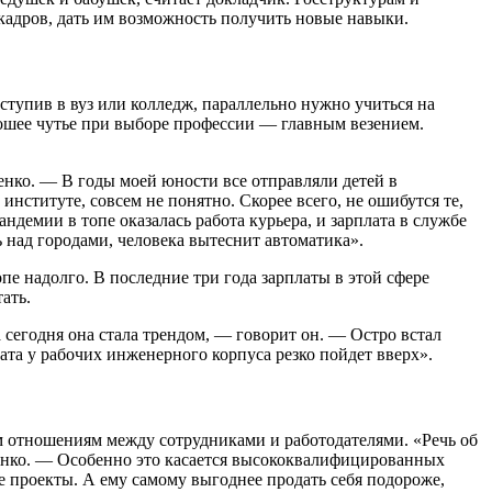
адров, дать им возможность получить новые навыки.
упив в вуз или колледж, параллельно нужно учиться на
рошее чутье при выборе профессии — главным везением.
енко. — В годы моей юности все отправляли детей в
 институте, совсем не понятно. Скорее всего, не ошибутся те,
демии в топе оказалась работа курьера, и зарплата в службе
ь над городами, человека вытеснит автоматика».
пе надолго. В последние три года зарплаты в этой сфере
ать.
сегодня она стала трендом, — говорит он. — Остро встал
лата у рабочих инженерного корпуса резко пойдет вверх».
ым отношениям между сотрудниками и работодателями. «Речь об
енко. — Особенно это касается высококвалифицированных
е проекты. А ему самому выгоднее продать себя подороже,