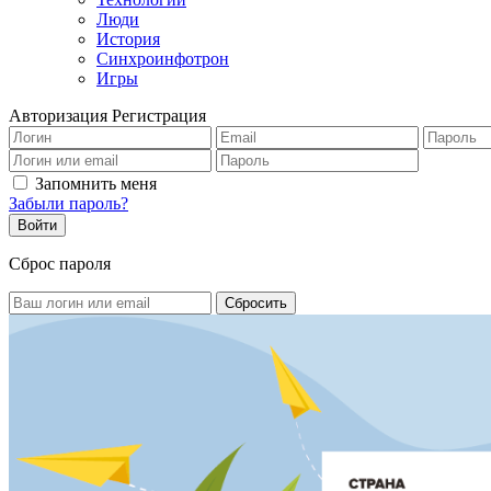
Люди
История
Синхроинфотрон
Игры
Авторизация
Регистрация
Запомнить меня
Забыли пароль?
Сброс пароля