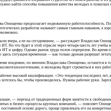
 нужно найти способы повышения качества молодых и пожилых к
ва Онищенко предполагает недюжинную работоспособность. Пост
ратегических разработок называет самым главным навыком, а хо
невозможно.
ыли вчера, а не на сегодняшние, — рассуждает Владислав Онищ
 ИТ. Но что будет в этой отрасли через четыре-шесть лет учебы в
 ИТ и цифру. Однако рынок труда полон сюрпризов. Во время пан
о здесь ситуация временная — как только дронам разрешат летат
время эпидемии, по мнению Владислава Онищенко, останется в то
сокотехнологичными, и молодежь будет стремиться в них работ
бочие высокой квалификации. «Это тенденция последних лет, а 
 а хотелось бы, чтобы производилось. Нужны рабочие руки. Зарп
и дальше, — переход от традиционных форм занятости к свободн
занятых в бизнес-процессы крупных компаний, — поясняет Онищ
а постоянной основе дорого, проще привлекать его на конкретны