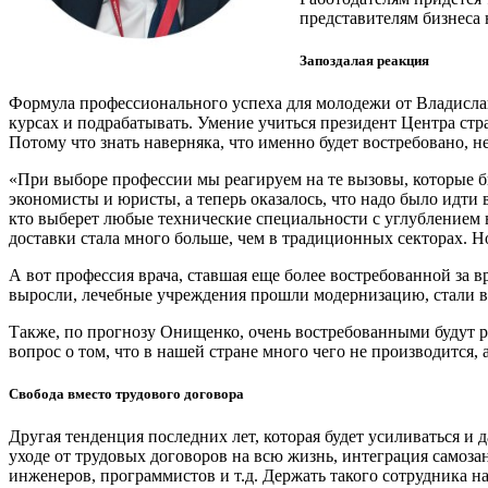
представителям бизнеса
Запоздалая реакция
Формула профессионального успеха для молодежи от Владисла
курсах и подрабатывать. Умение учиться президент Центра ст
Потому что знать наверняка, что именно будет востребовано, 
«При выборе профессии мы реагируем на те вызовы, которые б
экономисты и юристы, а теперь оказалось, что надо было идти в
кто выберет любые технические специальности с углублением в
доставки стала много больше, чем в традиционных секторах. Н
А вот профессия врача, ставшая еще более востребованной за 
выросли, лечебные учреждения прошли модернизацию, стали вы
Также, по прогнозу Онищенко, очень востребованными будут ра
вопрос о том, что в нашей стране много чего не производится,
Свобода вместо трудового договора
Другая тенденция последних лет, которая будет усиливаться 
уходе от трудовых договоров на всю жизнь, интеграция само
инженеров, программистов и т.д. Держать такого сотрудника н