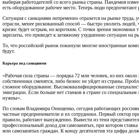
выбирая работодателей со всего рынка страны. Пандемия измени
есть оборудованное рабочее место. Теперь люди предпочитают 
Ситуация с санкциями непременно отразится на рынке труда, у
отрасли, менее рискованный способ — быстро уволить людей,
кризис будет острым, но коротким. С точки зрения экономики т
зарплаты, это приведет к затяжному ухудшению ситуации на ры
То, что российский рынок покинули многие иностранные компан
будут.
Карьера под санкциями
«Рабочая сила страны — порядка 72 млн человек, из них около
собственники сменятся, либо бизнес не уйдет из страны. Проб
сложное оборудование. Высококвалифицированные специалисты 
эмиграции. Если больше нет станков в стране со специальным л
нужны».
По словам Владимира Онищенко, сегодня работающих россиян 
частные предприниматели и их сотрудники. Первый сектор при
правило, работают вынужденно. Вывести из тени представителе
профессиональный доход для самозанятых, при котором ставка с
млн самозанятых граждан. К концу десятилетия эта цифра долж