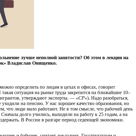
ольнение лучше неполной занятости? Об этом в лекции на
ток» Владислав Онищенко.
ожно определить по лицам в цехах и офисах, говорит
акая ситуация на рынке труда закрепится на ближайшие 10–
 мигрантов, утверждают эксперты. —
«СР»
). Надо разобраться,
е уходили на пенсию. У нас хорошее качество образования, но
м, что люди мало работают. Не в том смысле, что рабочий день
. Сначала долго учились, выходили на работу к 25 годам, а на
содержать. В России в разгаре период седеющей экономики.
дедушек и бабушек, считает докладчик. Госструктурам и