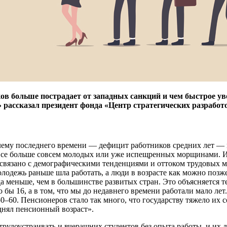
ов больше пострадает от западных санкций и чем быстрое ув
 рассказал президент фонда «Центр стратегических разрабо
ему последнего времени — дефицит работников средних лет — м
се больше совсем молодых или уже испещренных морщинами. И т
о связано с демографическими тенденциями и оттоком трудовых
молодежь раньше шла работать, а люди в возрасте как можно позж
а меньше, чем в большинстве развитых стран. Это объясняется те
до бы 16, а в том, что мы до недавнего времени работали мало лет
0–60. Пенсионеров стало так много, что государству тяжело их 
днял пенсионный возраст».
трудоустраивать и вчерашних студентов без опыта работы, и их 