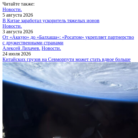
Читайте также:
Новости.
5 августа 2026
В Китае заработал ускоритель тяжелых ионов
Новости.
3 августа 2026
От «Аккую» до «Балхаша»: «Росатом» укрепляет партнерство
с дружественными странами
Алексей Лихачев.
Новости.
24 июля 2026
Китайских грузов на Севморпути может стать вдвое больше