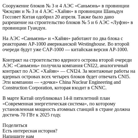
Сооружение блоков № 3 и 4 АЭС «Саньмэнь» в провинции
Чжэцзян и № 3 и 4 АЭС «Хайян» в провинции Шаньдун
Госсовет Китая одобрил 20 апреля. Также было дано
разрешение на строительство блоков № 5 и 6 АЭС «Луфэн» в
провинции Гуандун.
На АЭС «Саньмэнь» и «Хайян» работают по два блока с
реакторами AP-1000 американской Westinghouse. Во второй
очереди будут уже CAP-1000 — китайская версия AP-1000.
Контракт на строительство ядерного острова второй очереди
АЭС «Саньмэнь» получила компания CNI22, аналогичный
контракт по АЭС «Хайян» — CNI24. За монтажные работы на
ядерных островах всех четырех блоков будет отвечать CNI5.
Эти компании — «дочки» China Nuclear Engineering and
Construction Corporation, которая входит в CNNC.
В марте Китай опубликовал 14-й пятилетний план
«Современная энергетическая система», по которому
установленная мощность атомных станций в стране должна
достичь 70 ГВт к 2025 году.
Поделиться
Есть интересная история?
Напишите нам