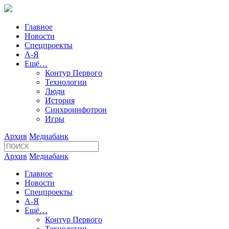
Главное
Новости
Спецпроекты
А-Я
Ещё…
Контур Первого
Технологии
Люди
История
Синхроинфотрон
Игры
Архив
Медиабанк
Архив
Медиабанк
Главное
Новости
Спецпроекты
А-Я
Ещё…
Контур Первого
Технологии