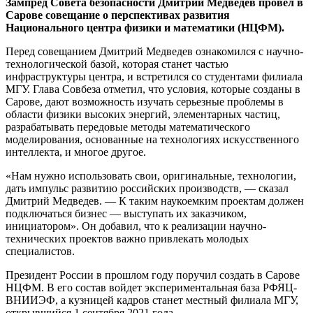
Зампред Совета безопасности Дмитрий Медведев провел в
Сарове совещание о перспективах развития
Национального центра физики и математики (НЦФМ).
Перед совещанием Дмитрий Медведев ознакомился с научно-
технологической базой, которая станет частью
инфраструктуры центра, и встретился со студентами филиала
МГУ. Глава Совбеза отметил, что условия, которые созданы в
Сарове, дают возможность изучать серьезные проблемы в
области физики высоких энергий, элементарных частиц,
разрабатывать передовые методы математического
моделирования, основанные на технологиях искусственного
интеллекта, и многое другое.
«Нам нужно использовать свои, оригинальные, технологии,
дать импульс развитию российских производств, — сказал
Дмитрий Медведев. — К таким наукоемким проектам должен
подключаться бизнес — выступать их заказчиком,
инициатором». Он добавил, что к реализации научно-
технических проектов важно привлекать молодых
специалистов.
Президент России в прошлом году поручил создать в Сарове
НЦФМ. В его состав войдет экспериментальная база РФЯЦ-
ВНИИЭФ, а кузницей кадров станет местный филиала МГУ,
открывшийся 1 сентября 2021 года.