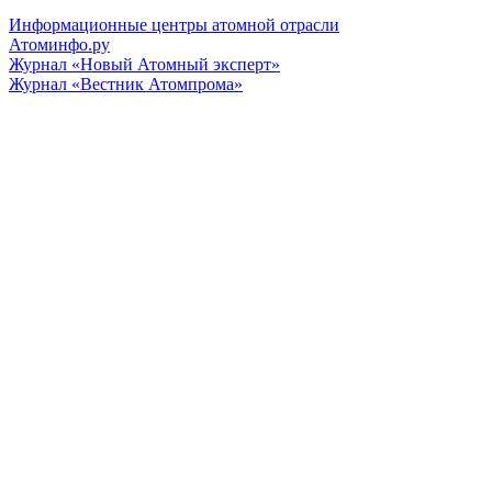
Информационные центры атомной отрасли
Атоминфо.ру
Журнал «Новый Атомный эксперт»
Журнал «Вестник Атомпрома»