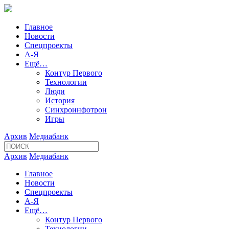
Главное
Новости
Спецпроекты
А-Я
Ещё…
Контур Первого
Технологии
Люди
История
Синхроинфотрон
Игры
Архив
Медиабанк
Архив
Медиабанк
Главное
Новости
Спецпроекты
А-Я
Ещё…
Контур Первого
Технологии