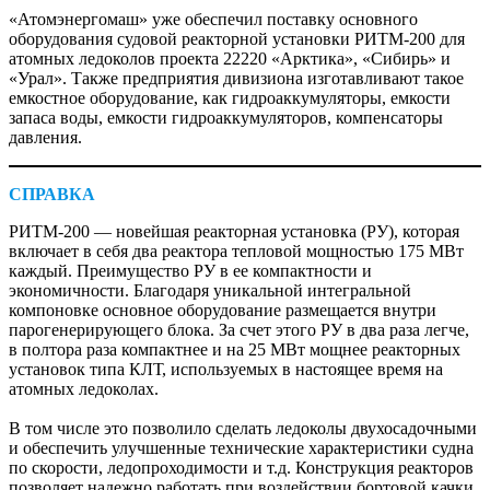
«Атомэнергомаш» уже обеспечил поставку основного
оборудования судовой реакторной установки РИТМ-200 для
атомных ледоколов проекта 22220 «Арктика», «Сибирь» и
«Урал». Также предприятия дивизиона изготавливают такое
емкостное оборудование, как гидроаккумуляторы, емкости
запаса воды, емкости гидроаккумуляторов, компенсаторы
давления.
СПРАВКА
РИТМ-200 — новейшая реакторная установка (РУ), которая
включает в себя два реактора тепловой мощностью 175 МВт
каждый. Преимущество РУ в ее компактности и
экономичности. Благодаря уникальной интегральной
компоновке основное оборудование размещается внутри
парогенерирующего блока. За счет этого РУ в два раза легче,
в полтора раза компактнее и на 25 МВт мощнее реакторных
установок типа КЛТ, используемых в настоящее время на
атомных ледоколах.
В том числе это позволило сделать ледоколы двухосадочными
и обеспечить улучшенные технические характеристики судна
по скорости, ледопроходимости и т.д. Конструкция реакторов
позволяет надежно работать при воздействии бортовой качки