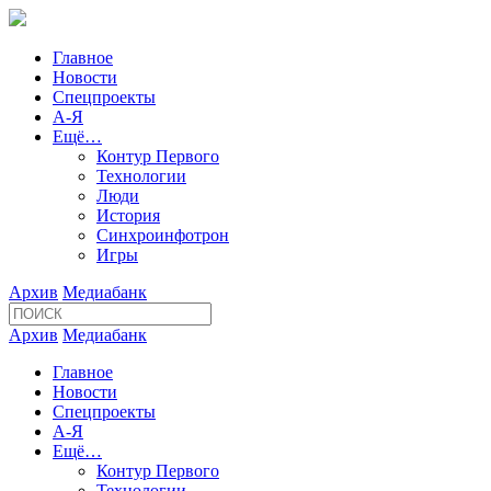
Главное
Новости
Спецпроекты
А-Я
Ещё…
Контур Первого
Технологии
Люди
История
Синхроинфотрон
Игры
Архив
Медиабанк
Архив
Медиабанк
Главное
Новости
Спецпроекты
А-Я
Ещё…
Контур Первого
Технологии