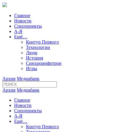
Главное
Новости
Спецпроекты
А-Я
Ещё…
Контур Первого
Технологии
Люди
История
Синхроинфотрон
Игры
Архив
Медиабанк
Архив
Медиабанк
Главное
Новости
Спецпроекты
А-Я
Ещё…
Контур Первого
Технологии