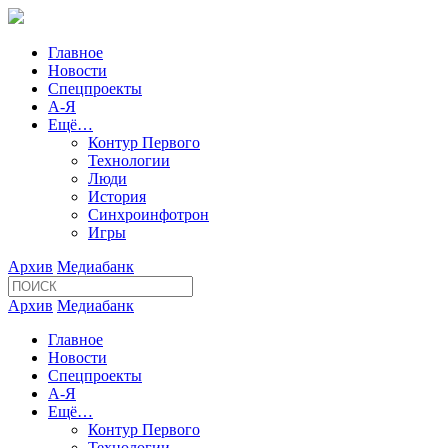
Главное
Новости
Спецпроекты
А-Я
Ещё…
Контур Первого
Технологии
Люди
История
Синхроинфотрон
Игры
Архив
Медиабанк
Архив
Медиабанк
Главное
Новости
Спецпроекты
А-Я
Ещё…
Контур Первого
Технологии