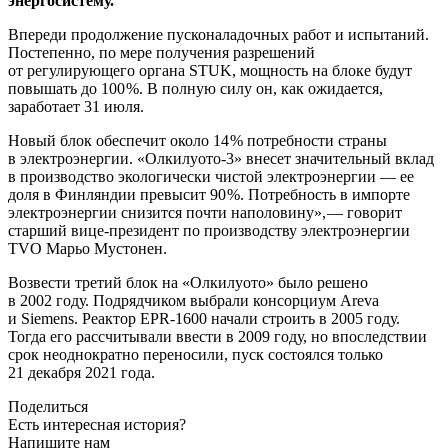
энергосистему.
Впереди продолжение пусконаладочных работ и испытаний.
Постепенно, по мере получения разрешений
от регулирующего органа STUK, мощность на блоке будут
повышать до 100 %. В полную силу он, как ожидается,
заработает 31 июля.
Новый блок обеспечит около 14 % потребности страны
в электроэнергии. «Олкилуото‑3» внесет значительный вклад
в производство экологически чистой электроэнергии — ​ее
доля в Финляндии превысит 90 %. Потребность в импорте
электроэнергии снизится почти наполовину», — ​говорит
старший вице-президент по производству электроэнергии
TVO Марьо Мустонен.
Возвести третий блок на «Олкилуото» было решено
в 2002 году. Подрядчиком выбрали консорциум Areva
и Siemens. Реактор EPR‑1600 начали строить в 2005 году.
Тогда его рассчитывали ввести в 2009 году, но впоследствии
срок неоднократно переносили, пуск состоялся только
21 декабря 2021 года.
Поделиться
Есть интересная история?
Напишите нам