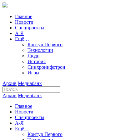
Главное
Новости
Спецпроекты
А-Я
Ещё…
Контур Первого
Технологии
Люди
История
Синхроинфотрон
Игры
Архив
Медиабанк
Архив
Медиабанк
Главное
Новости
Спецпроекты
А-Я
Ещё…
Контур Первого
Технологии