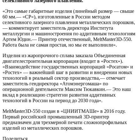
селективного лазерного плавления.
«Это самые габаритные изделия (линейный размер — свыше
60 мм.— «СР»), изготовленные в России методом
селективного лазерного плавления металлических порошков,
— комментирует заместитель директора Института
металлургии и машиностроения по аддитивным технологиям
Артем Юдин.— Принтер отечественный, MeltMaster3D-550.
Работа была не самая простая, но мы ее выполнили».
Изделия из жаропрочного сплава заказала Объединенная
двигателестроительная корпорация (входит в «Ростех»).
«Взаимодействие государственных корпораций «Росатом» и
«Ростех» — важнейший шаг в развитии и внедрении новых
технологий в реальный сектор производства,— отмечает
заместитель гендиректора «Атомэнергомаша» по
операционной деятельности Максим Тюкавкин.— Это наш
вклад в реализацию стратегии развития аддитивных
технологий в России на период до 2030 года».
MeltMaster3D-550 создан в «ЦНИИТМАШе» в 2016 году.
Первый российский промышленный 3D-принтер
предназначен для трехмерной печати сложнопрофильных
изделий из металлических порошков.
Поделиться