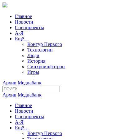
Главное
Новости
Спецпроекты
А-Я
Ещё…
Контур Первого
Технологии
Люди
История
Синхроинфотрон
Игры
Архив
Медиабанк
Архив
Медиабанк
Главное
Новости
Спецпроекты
А-Я
Ещё…
Контур Первого
Технологии