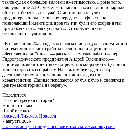
также судах с большой валовой вместимостью. Кроме того,
оборудование АИС может устанавливаться на стационарных
объектах береговых служб. Станции на плавучих
предостерегательных знаках передают в эфир сигнал,
позволяющий идентифицировать тип буя и его координаты
при любых погодных условиях. Это обеспечивает
безопасность судоходства.
«В навигацию 2022 года мы введем в опытную эксплуатацию
систему мониторинга работы средств навигационного
обеспечения на Енисее, — ​рассказывает главный инженер
Гидрографического предприятия Андрей Олейников. — ​
Система позволит не только определять координаты буя, но и
контролировать его работу. На каждом буе будет набор
датчиков состояния источника питания и других
характеристик. Данные передаются от буя к бую и сводятся в
центре мониторинга на берегу».
Поделиться
Есть интересная история?
Напишите нам
Читайте также:
Алексей Лихачев.
Новости.
7 августа 2026
По Севморпути пойдут первые китайские «маршрутки»