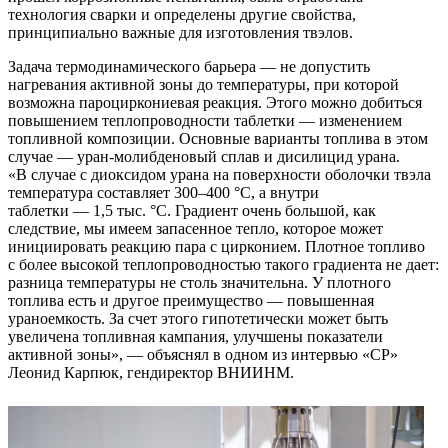
технология сварки и определены другие свойства,
принципиально важные для изготовления твэлов.
Задача термодинамического барьера — не допустить
нагревания активной зоны до температуры, при которой
возможна пароциркониевая реакция. Этого можно добиться
повышением теплопроводности таблетки — изменением
топливной композиции. Основные варианты топлива в этом
случае — уран‑молибденовый сплав и дисилицид урана.
«В случае с диоксидом урана на поверхности оболочки твэла
температура составляет 300–400 °C, а внутри
таблетки — 1,5 тыс. °C. Градиент очень большой, как
следствие, мы имеем запасенное тепло, которое может
инициировать реакцию пара с цирконием. Плотное топливо
с более высокой теплопроводностью такого градиента не дает:
разница температуры не столь значительна. У плотного
топлива есть и другое преимущество — повышенная
ураноемкость. За счет этого гипотетически может быть
увеличена топливная кампания, улучшены показатели
активной зоны», — объяснял в одном из интервью «СР»
Леонид Карпюк, гендиректор ВНИИНМ.