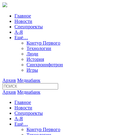
Главное
Новости
Спецпроекты
А-Я
Ещё…
Контур Первого
Технологии
Люди
История
Синхроинфотрон
Игры
Архив
Медиабанк
Архив
Медиабанк
Главное
Новости
Спецпроекты
А-Я
Ещё…
Контур Первого
Технологии