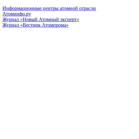
Информационные центры атомной отрасли
Атоминфо.ру
Журнал «Новый Атомный эксперт»
Журнал «Вестник Атомпрома»