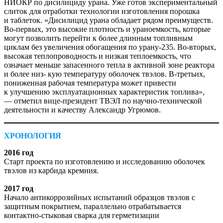
НИОКР по дисилициду урана. Уже готов экспериментальный
слиток для отработки технологии изготовления порошка
и таблеток. «Дисилицид урана обладает рядом преимуществ.
Во‑первых, это высокие плотность и ураноемкость, которые
могут позволить перейти к более длинным топливным
циклам без увеличения обогащения по урану‑235. Во‑вторых,
высокая теплопроводность и низкая теплоемкость, что
означает меньше запасенного тепла в активной зоне реактора
и более низ‑ кую температуру оболочек твэлов. В‑третьих,
пониженная рабочая температура может привести
к улучшению эксплуатационных характеристик топлива»,
— отметил вице‑президент ТВЭЛ по научно-технической
деятельности и качеству Александр Угрюмов.
ХРОНОЛОГИЯ
2016 год
Старт проекта по изготовлению и исследованию оболочек
твэлов из карбида кремния.
2017 год
Начало антикоррозийных испытаний образцов твэлов с
защитным покрытием, параллельно отрабатывается
контактно-стыковая сварка для герметизации