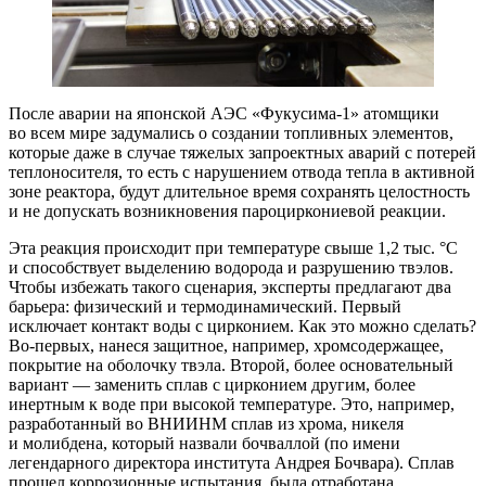
После аварии на японской АЭС «Фукусима‑1» атомщики
во всем мире задумались о создании топливных элементов,
которые даже в случае тяжелых запроектных аварий с потерей
теплоносителя, то есть с нарушением отвода тепла в активной
зоне реактора, будут длительное время сохранять целостность
и не допускать возникновения пароциркониевой реакции.
Эта реакция происходит при температуре свыше 1,2 тыс. °C
и способствует выделению водорода и разрушению твэлов.
Чтобы избежать такого сценария, эксперты предлагают два
барьера: физический и термодинамический. Первый
исключает контакт воды с цирконием. Как это можно сделать?
Во‑первых, нанеся защитное, например, хромсодержащее,
покрытие на оболочку твэла. Второй, более основательный
вариант — заменить сплав с цирконием другим, более
инертным к воде при высокой температуре. Это, например,
разработанный во ВНИИНМ сплав из хрома, никеля
и молибдена, который назвали бочваллой (по имени
легендарного директора института Андрея Бочвара). Сплав
прошел коррозионные испытания, была отработана