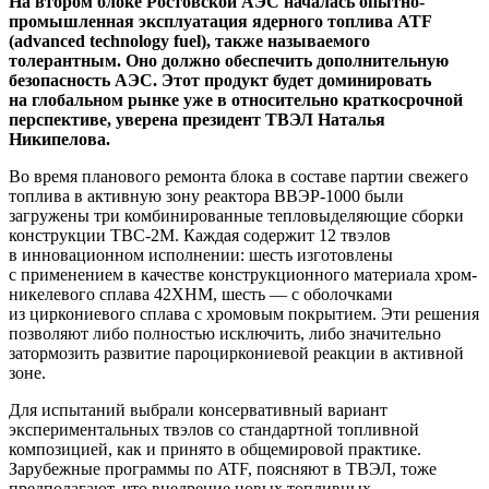
На втором блоке Ростовской АЭС началась опытно-
промышленная эксплуатация ядерного топлива ATF
(advanced technology fuel), также называемого
толерантным. Оно должно обеспечить дополнительную
безопасность АЭС. Этот продукт будет доминировать
на глобальном рынке уже в относительно краткосрочной
перспективе, уверена президент ТВЭЛ Наталья
Никипелова.
Во время планового ремонта блока в составе партии свежего
топлива в активную зону реактора ВВЭР-1000 были
загружены три комбинированные тепловыделяющие сборки
конструкции ТВС-2М. Каждая содержит 12 твэлов
в инновационном исполнении: шесть изготовлены
с применением в качестве конструкционного материала хром-
никелевого сплава 42ХНМ, шесть — с оболочками
из циркониевого сплава с хромовым покрытием. Эти решения
позволяют либо полностью исключить, либо значительно
затормозить развитие пароциркониевой реакции в активной
зоне.
Для испытаний выбрали консервативный вариант
экспериментальных твэлов со стандартной топливной
композицией, как и принято в общемировой практике.
Зарубежные программы по ATF, поясняют в ТВЭЛ, тоже
предполагают, что внедрение новых топливных