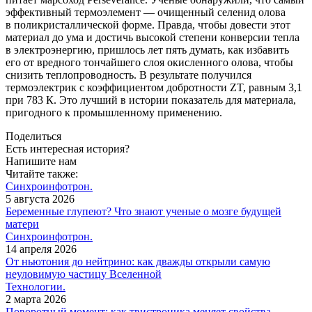
эффективный термоэлемент — ​очищенный селенид олова
в поликристаллической форме. Правда, чтобы довести этот
материал до ума и достичь высокой степени конверсии тепла
в электроэнергию, пришлось лет пять думать, как избавить
его от вредного тончайшего слоя окисленного олова, чтобы
снизить теплопроводность. В результате получился
термоэлектрик с коэффициентом добротности ZT, равным 3,1
при 783 К. Это лучший в истории показатель для материала,
пригодного к промышленному применению.
Поделиться
Есть интересная история?
Напишите нам
Читайте также:
Синхроинфотрон.
5 августа 2026
Беременные глупеют? Что знают ученые о мозге будущей
матери
Синхроинфотрон.
14 апреля 2026
От ньютония до нейтрино: как дважды открыли самую
неуловимую частицу Вселенной
Технологии.
2 марта 2026
Поворотный момент: как твистроника меняет свойства