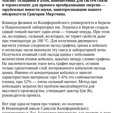
Магнит толщиной в атом, наноантенны для систем связи
и термоэлемент для прямого преобразования энергии — ​
зарубежные новости науки, заинтересовавшие нашего
обозревателя Григория Мкртчяна.
Команда физиков из Калифорнийского университета в Беркли
и Национальной лаборатории им. Лоуренса в Беркли создала
самый тонкий магнит: один атом — ​тоньше некуда. При этом
он, во-первых, сильный, во-вторых, не теряет свойств даже
при температуре до 100 °C. Для получения двумерного
магнита ученые соединили оксид графена, цинка и кобальта
и несколько часов выпекали эту смесь в лабораторной печи.
Получился атомный слой оксида цинка с небольшим
количеством атомов кобальта, зажатых между слоями графена.
На заключительном этапе весь графен выгорел, оставив
только одноатомный слой легированного кобальтом оксида
цинка. Именно от концентрации кобальта и зависят
характеристики материала: при 5–6 % это слабомагнитная
пленка, при 12 % — ​очень сильный магнит. Метод при
небольших затратах без проблем масштабируется для
массового производства, утверждает доктор Цзе Яо,
руководитель проекта.
Вот еще одна история про тонкое, но полезное.
В Инженерной школе Самуэли Калифорнийского
университета в Лос-­Анджелесе придумали, как пустить в дело