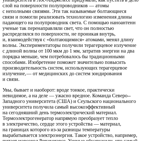
слой на поверхности полупроводников — ​атомы
с неполными связями. Эти так называемые болтающиеся
связи и помогли реализовать технологию изменения длины
падающего на полупроводник света. С помощью наноантенн
ученые так перенаправляли свет, что он полностью
распределялся по поверхности, не проникая внутрь,
и, взаимодействуя с «болтающимися» атомами, менял длину
волны. Экспериментаторы получили терагерцевое излучение
с длиной волны от 100 мкм до 1 мм, затратив энергии на два
порядка меньше, чем потребовалось бы традиционными
способами. Изобретение поможет значительно повысить
производительность систем, использующих терагерцевое
излучение, — ​от медицинских до систем зондирования
и связи.
Увы, бывает и наоборот: вроде тонкое, практически
невидимое, а на деле — ​ужасно вредное. Команда Северо-­
Западного университета (США) и Сеульского национального
университета получила самый высокоэффективный
на сегодняшний день термоэлектрический материал.
Термоэлектрогенератор напрямую преобразует тепло
в электричество, сердце этого устройства — ​материал,
на границах которого из-за разницы температуры
вырабатывается электроэнергия. Такое устройство, например,
питает марсоход Perseverance. Ученые обнаружили, что самый