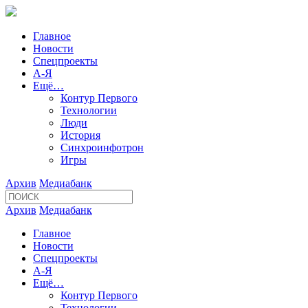
Главное
Новости
Спецпроекты
А-Я
Ещё…
Контур Первого
Технологии
Люди
История
Синхроинфотрон
Игры
Архив
Медиабанк
Архив
Медиабанк
Главное
Новости
Спецпроекты
А-Я
Ещё…
Контур Первого
Технологии