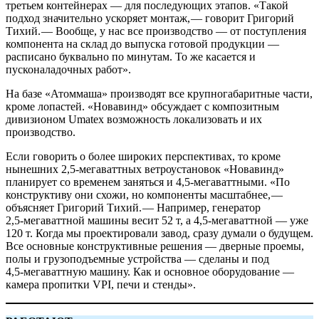
третьем контейнерах — ​для последующих этапов. «Такой
подход значительно ускоряет монтаж, — ​говорит Григорий
Тихий. — ​Вообще, у нас все производство — ​от поступления
компонента на склад до выпуска готовой продукции — ​
расписано буквально по минутам. То же касается и
пусконаладочных работ».
На базе «Атоммаша» производят все крупногабаритные части,
кроме лопастей. «Новавинд» обсуждает с композитным
дивизионом Umatex возможность локализовать и их
производство.
Если говорить о более широких перспективах, то кроме
нынешних 2,5‑мегаваттных ветроустановок «Новавинд»
планирует со временем заняться и 4,5‑мегаваттными. «По
конструктиву они схожи, но компоненты масштабнее, — ​
объясняет Григорий Тихий. — ​Например, генератор
2,5‑мегаваттной машины весит 52 т, а 4,5‑мегаваттной — ​уже
120 т. Когда мы проектировали завод, сразу думали о будущем.
Все основные конструктивные решения — дверные проемы,
полы и грузоподъемные устрой­ства — сделаны и под
4,5‑мегаваттную машину. Как и основное оборудование — ​
камера пропитки VPI, печи и стенды».