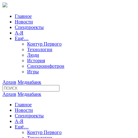
Главное
Новости
Спецпроекты
А-Я
Ещё…
Контур Первого
Технологии
Люди
История
Синхроинфотрон
Игры
Архив
Медиабанк
Архив
Медиабанк
Главное
Новости
Спецпроекты
А-Я
Ещё…
Контур Первого
Технологии