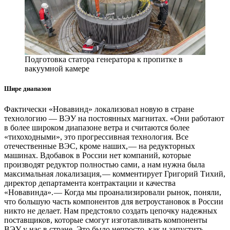
Подготовка статора генератора к пропитке в
вакуумной камере
Шире диапазон
Фактически «Новавинд» локализовал новую в стране
технологию — ​ВЭУ на постоянных магнитах. «Они работают
в более широком диапазоне ветра и считаются более
«тихоходными», это прогрессивная технология. Все
отечественные ВЭС, кроме наших, — ​на редукторных
машинах. Вдобавок в России нет компаний, которые
производят редуктор полностью сами, а нам нужна была
максимальная локализация, — ​комментирует Григорий Тихий,
директор департамента контрактации и качества
«Новавинда». — ​Когда мы проанализировали рынок, поняли,
что большую часть компонентов для ветроустановок в России
никто не делает. Нам предстояло создать цепочку надежных
поставщиков, которые смогут изготавливать компоненты
ВЭУ у нас в стране. Это было непросто, как и запустить