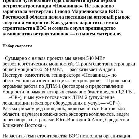
Прошло чуть больше года с момента пуска первой
ветроэлектростанции «Новавинда». Не так давно
заработала четвертая: 1 июля Марченковская ВЭС в
Ростовской области начала поставки на оптовый рынок
энергии и мощности. Как удалось нарастить темпы
строительства ВЭС и создать с нуля производство
компонентов ветроустановок — ​в нашем материале.
Набор скорости
«Суммарно с начала проекта мы ввели 540 МВт
ветроэнергетических мощностей. Строим еще три ветропарка
общей мощностью 240 МВт, — ​рассказывает Андрей
Нестерук, заместитель гендиректора «Новавинда» по
обеспечению жизненного цикла ветропарков. — ​Проделана
огромная работа по ДПМ‑1 (договоры о предоставлении
мощности, в рамках которых суммарно будет введено 1,2 ГВт.
— «СР»), и мы уже готовимся к ДПМ‑2 (углубление
локализации и экспорт оборудования и услуг. — «СР»).
Рассматриваем ряд площадок, включая пять в Ростовской
области, изучаем возможность экспорта комплектов, ведем
переговоры со странами Юго-Восточной Азии, Среднего и
Ближнего Востока».
Нарастить темп строительства ВЭС позволила организация