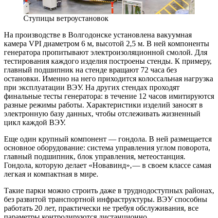
Ступицы ветроустановок
На производстве в Волгодонске установлена вакуумная
камера VPI ​диаметром 6 м, высотой ​2,5 м. В ней компоненты
генератора пропитывают электроизоляционной смолой. Для
тестирования каждого изделия построены стенды. К примеру,
главный подшипник на стенде вращают 72 часа без
остановки. Именно на него приходится колоссальная нагрузка
при эксплуатации ВЭУ. На других стендах проходят
финальные тесты генератора: в течение 12 часов имитируются
разные режимы работы. Характеристики изделий заносят в
электронную базу данных, чтобы отслеживать жизненный
цикл каждой ВЭУ.
Еще один крупный компонент — ​гондола. В ней размещается
основное оборудование: система управления углом поворота,
главный подшипник, блок управления, метеостанция.
Гондола, которую делает «Новавинд», — ​в своем классе самая
легкая и компактная в мире.
Такие парки можно строить даже в труднодоступных районах,
без развитой транспортной инфраструктуры. ВЭУ способны
работать 20 лет, практически не требуя обслуживания, все
параметры контролируются дистанционно.