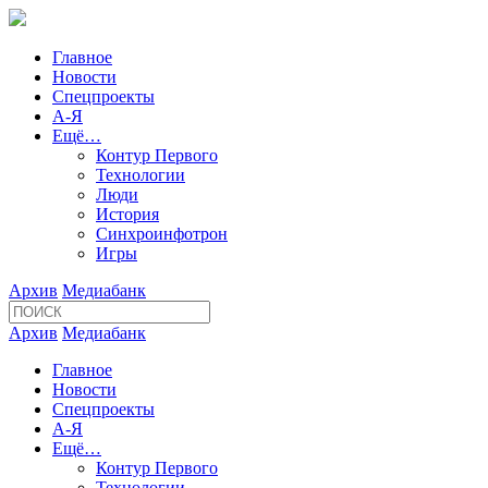
Главное
Новости
Спецпроекты
А-Я
Ещё…
Контур Первого
Технологии
Люди
История
Синхроинфотрон
Игры
Архив
Медиабанк
Архив
Медиабанк
Главное
Новости
Спецпроекты
А-Я
Ещё…
Контур Первого
Технологии