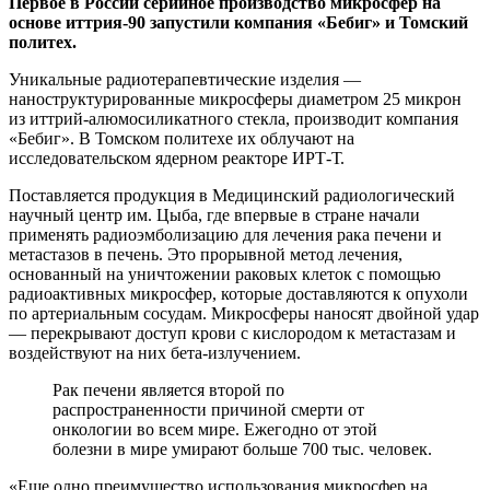
Первое в России серийное производство микросфер на
основе иттрия-90 запустили компания «Бебиг» и Томский
политех.
Уникальные радиотерапевтические изделия —
наноструктурированные микросферы диаметром 25 микрон
из иттрий-алюмосиликатного стекла, производит компания
«Бебиг». В Томском политехе их облучают на
исследовательском ядерном реакторе ИРТ-Т.
Поставляется продукция в Медицинский радиологический
научный центр им. Цыба, где впервые в стране начали
применять радиоэмболизацию для лечения рака печени и
метастазов в печень. Это прорывной метод лечения,
основанный на уничтожении раковых клеток с помощью
радиоактивных микросфер, которые доставляются к опухоли
по артериальным сосудам. Микросферы наносят двойной удар
— перекрывают доступ крови с кислородом к метастазам и
воздействуют на них бета-излучением.
Рак печени является второй по
распространенности причиной смерти от
онкологии во всем мире. Ежегодно от этой
болезни в мире умирают больше 700 тыс. человек.
«Еще одно преимущество использования микросфер на