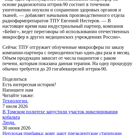
основе радиоизотопа иттрия-90 состоит в точечном
уничтожении опухоли и сохранении здоровых органов и
тканей, — добавляет начальник производственного отдела
радиофармпрепаратов ТПУ Евгений Нестеров. — В
настоящее время наш индустриальный партнер, компания
«Бебиг», ведет переговоры об использовании отечественных
микросфер в других медицинских учреждениях России».
Сейчас ТПУ отгружает облученные микросферы по заказу
компании-партнера с периодичностью один-два раза в месяц.
Объем продукции зависит от числа пациентов с раком
печени, которым показана данная терапия. На одну процедуру
обычно требуется до 20 гигабеккерелей иттрия-90.
Поделиться
Есть интересная история?
Напишите нам
Читайте также:
Технологии.
7 июля 2026
В Томском политехе запустили участок никелирования
кобальта
Люди.
30 июня 2026
Неплохая прибавка: кому дают президентские стипендии