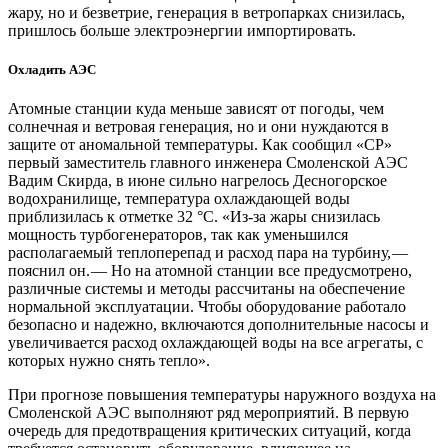
жару, но и безветрие, генерация в ветропарках снизилась,
пришлось больше электроэнергии импортировать.
Охладить АЭС
Атомные станции куда меньше зависят от погоды, чем
солнечная и ветровая генерация, но и они нуждаются в
защите от аномальной температуры. Как сообщил «СР»
первый заместитель главного инженера Смоленской АЭС
Вадим Скирда, в июне сильно нагрелось Десногорское
водохранилище, температура охлаждающей воды
приблизилась к отметке 32 °C. «Из-за жары снизилась
мощность турбогенераторов, так как уменьшился
располагаемый теплоперепад и расход пара на турбину, — ​
пояснил он. — ​Но на атомной станции все предусмотрено,
различные системы и методы рассчитаны на обеспечение
нормальной эксплуатации. Чтобы оборудование работало
безопасно и надежно, включаются дополнительные насосы и
увеличивается расход охлаждающей воды на все агрегаты, с
которых нужно снять тепло».
При прогнозе повышения температуры наружного воздуха на
Смоленской АЭС выполняют ряд мероприятий. В первую
очередь для предотвращения критических ситуаций, когда