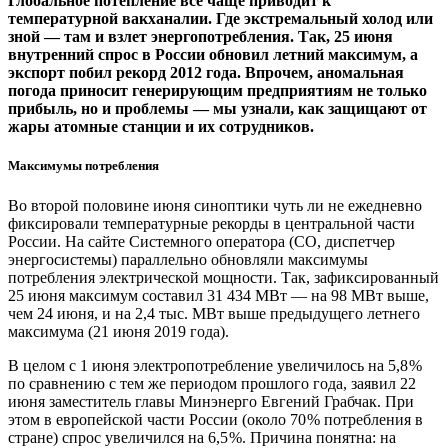
Глобальное потепление все чаще приводит к
температурной вакханалии. Где экстремальный холод или
зной — ​там и взлет энергопотребления. Так, 25 июня
внутренний спрос в России обновил летний максимум, а
экспорт побил рекорд 2012 года. Впрочем, аномальная
погода приносит генерирующим предприятиям не только
прибыль, но и проблемы — ​мы узнали, как защищают от
жары атомные станции и их сотрудников.
Максимумы потребления
Во второй половине июня синоптики чуть ли не ежедневно
фиксировали температурные рекорды в центральной части
России. На сайте Системного оператора (СО, диспетчер
энергосистемы) параллельно обновляли максимумы
потребления электрической мощности. Так, зафиксированный
25 июня максимум составил 31 434 МВт — ​на 98 МВт выше,
чем 24 июня, и на 2,4 тыс. МВт выше предыдущего летнего
максимума (21 июня 2019 года).
В целом с 1 июня электропотребление увеличилось на 5,8 %
по сравнению с тем же периодом прошлого года, заявил 22
июня заместитель главы Минэнерго Евгений Грабчак. При
этом в европейской части России (около 70 % потребления в
стране) спрос увеличился на 6,5 %. Причина понятна: на