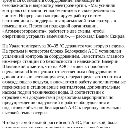
требуется остановить оборудование, влияющее на
безопасность и выработку электроэнергии. «Мы усилили
контроль состояния теплообменников и своевременно их
чистим. Непрерывно контролируем работу систем
вентиляции для поддержания приемлемой температуры в
помещениях. Персонал подрядной организации,
«Атомэнергоремонта», работает в две смены, чтобы
оперативно устранять замечания», — рассказал Вадим Скирда.
На Урале температура 30–35 °C держится уже вторую неделю.
На третьем и четвертом блоках Белоярской АЭС установлен
усиленный контроль за оборудованием. Заместитель главного
инженера станции по безопасности и надежности Валерий
Шаманский отметил, что на АЭС готовы к подобным
сценариям: «Помещения с ответственным оборудованием
дополнительно вентилируются, перераспределяются потоки
охлаждающего воздуха, включаются в работу дополнительные
переносные и стационарные вентиляторы, дополнительные
насосы подачи технической воды. В соответствии с
отраслевыми документами разработаны мероприятия по
предупреждению нарушений в работе оборудования и
подготовке объектов Белоярской АЭС к периоду аномально
высокой температуры».
Чтобы у самой южной российской АЭС, Ростовской, была
возможность снизить температуру охлаждающей воды,