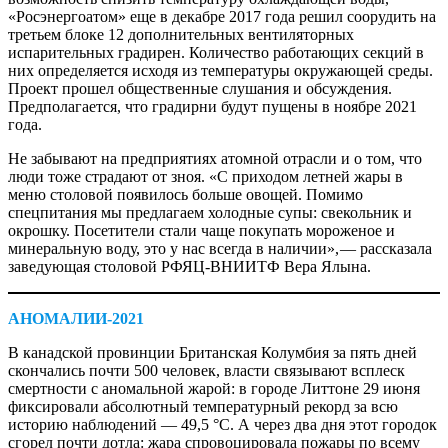
«Росэнергоатом» еще в декабре 2017 года решил соорудить на
третьем блоке 12 дополнительных вентиляторных
испарительных градирен. Количество работающих секций в
них определяется исходя из температуры окружающей среды.
Проект прошел общественные слушания и обсуждения.
Предполагается, что градирни будут пущены в ноябре 2021
года.
Не забывают на предприятиях атомной отрасли и о том, что
люди тоже страдают от зноя. «С приходом летней жары в
меню столовой появилось больше овощей. Помимо
спецпитания мы предлагаем холодные супы: свекольник и
окрошку. Посетители стали чаще покупать мороженое и
минеральную воду, это у нас всегда в наличии», — ​рассказала
заведующая столовой РФЯЦ-ВНИИТФ Вера Ялына.
АНОМАЛИИ-2021
В канадской провинции Британская Колумбия за пять дней
скончались почти 500 человек, власти связывают всплеск
смертности с аномальной жарой: в городе Литтоне 29 июня
фиксировали абсолютный температурный рекорд за всю
историю наблюдений — ​49,5 °C. А через два дня этот городок
сгорел почти дотла: жара спровоцировала пожары по всему