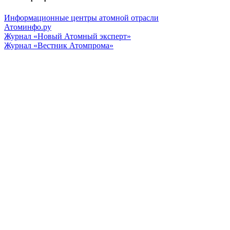
Информационные центры атомной отрасли
Атоминфо.ру
Журнал «Новый Атомный эксперт»
Журнал «Вестник Атомпрома»