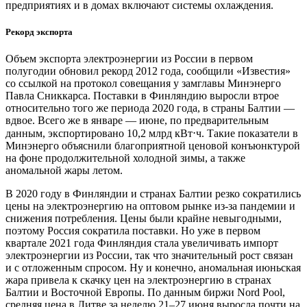
предприятиях и в домах включают системы охлаждения.
Рекорд экспорта
Объем экспорта электроэнергии из России в первом
полугодии обновил рекорд 2012 года, сообщили «Известия»
со ссылкой на протокол совещания у замглавы Минэнерго
Павла Сниккарса. Поставки в Финляндию выросли втрое
относительно того же периода 2020 года, в страны Балтии — ​
вдвое. Всего же в январе — ​июне, по предварительным
данным, экспортировано 10,2 млрд кВт⋅ч. Такие показатели в
Минэнерго объяснили благоприятной ценовой конъюнктурой
на фоне продолжительной холодной зимы, а также
аномальной жары летом.
В 2020 году в Финляндии и странах Балтии резко сократились
цены на электроэнергию на оптовом рынке из-за пандемии и
снижения потребления. Цены были крайне невыгодными,
поэтому Россия сократила поставки. Но уже в первом
квартале 2021 года Финляндия стала увеличивать импорт
электроэнергии из России, так что значительный рост связан
и с отложенным спросом. Ну и конечно, аномальная июньская
жара привела к скачку цен на электроэнергию в странах
Балтии и Восточной Европы. По данным биржи Nord Pool,
средняя цена в Литве за неделю 21–27 июня выросла почти на