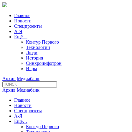
Главное
Новости
Спецпроекты
А-Я
Ещё…
Контур Первого
Технологии
Люди
История
Синхроинфотрон
Игры
Архив
Медиабанк
Архив
Медиабанк
Главное
Новости
Спецпроекты
А-Я
Ещё…
Контур Первого
Технологии