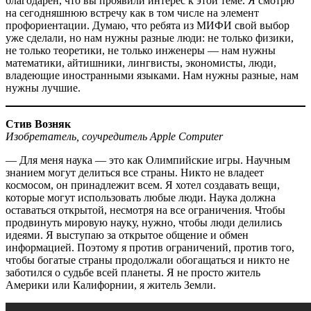
благодарен, что вы проявили интерес к этой теме. Я смотрю
на сегодняшнюю встречу как в том числе на элемент
профориентации. Думаю, что ребята из МИФИ свой выбор
уже сделали, но нам нужны разные люди: не только физики,
не только теоретики, не только инженеры — ​нам нужны
математики, айтишники, лингвисты, экономисты, люди,
владеющие иностранными языками. Нам нужны разные, нам
нужны лучшие.
Стив Возняк
Изобретатель, соучредитель Apple Computer
— Для меня наука — ​это как Олимпийские игры. Научным
знанием могут делиться все страны. Никто не владеет
космосом, он принадлежит всем. Я хотел создавать вещи,
которые могут использовать любые люди. Наука должна
оставаться открытой, несмотря на все ограничения. Чтобы
продвинуть мировую науку, нужно, чтобы люди делились
идеями. Я выступаю за открытое общение и обмен
информацией. Поэтому я против ограничений, против того,
чтобы богатые страны продолжали обогащаться и никто не
заботился о судьбе всей планеты. Я не просто житель
Америки или Калифорнии, я житель Земли.