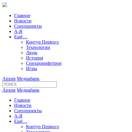
Главное
Новости
Спецпроекты
А-Я
Ещё…
Контур Первого
Технологии
Люди
История
Синхроинфотрон
Игры
Архив
Медиабанк
Архив
Медиабанк
Главное
Новости
Спецпроекты
А-Я
Ещё…
Контур Первого
Технологии