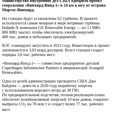
Министерство внутренних дел США одобрило проект
сооружения «Винъярд-Винд‑1» в 24 км к югу от острова
Мартас-Винъярд.
На станции будут установлены 62 турбины. В проекте
используются самые мощные в мире ветряные турбины
Haliade-X компании GE Renewable Energy — ​по 13 МВт.
806 МВт хватит, чтобы обеспечить электроэнергией
400 тыс. домов и небольших предприятий.
ВЭС планируют запустить в 2023 году. Инвестиции в проект
оцениваются в 3,03 млрд долларов. Всего станция создаст
порядка 3,6 тыс. рабочих мест.
«Винъярд-Винд‑1» — ​совместное предприятие датской
Copenhagen Infrastructure Partners и американской Avangrid
Renewables.
Одна из целей администрации президента США Джо
Байдена — ​довести к 2030 году выработку энергии
с использованием морского ветра до 30 ГВт.
По предварительным подсчетам, полная реализация плана
обеспечит возобновляемой энергией 10 млн домов, сократит
выбросы CO
на 78 млн т и создаст более 77 тыс. рабочих
2
мест.