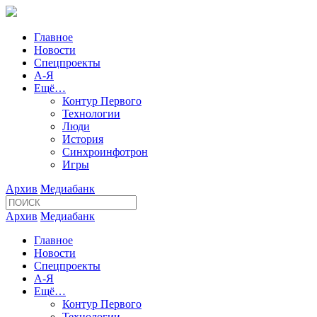
Главное
Новости
Спецпроекты
А-Я
Ещё…
Контур Первого
Технологии
Люди
История
Синхроинфотрон
Игры
Архив
Медиабанк
Архив
Медиабанк
Главное
Новости
Спецпроекты
А-Я
Ещё…
Контур Первого
Технологии