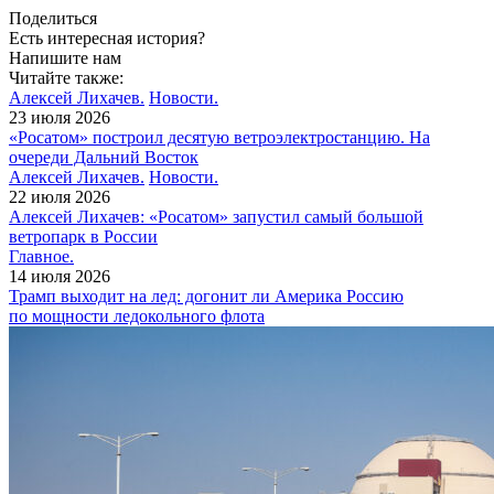
Поделиться
Есть интересная история?
Напишите нам
Читайте также:
Алексей Лихачев.
Новости.
23 июля 2026
«Росатом» построил десятую ветроэлектростанцию. На
очереди Дальний Восток
Алексей Лихачев.
Новости.
22 июля 2026
Алексей Лихачев: «Росатом» запустил самый большой
ветропарк в России
Главное.
14 июля 2026
Трамп выходит на лед: догонит ли Америка Россию
по мощности ледокольного флота