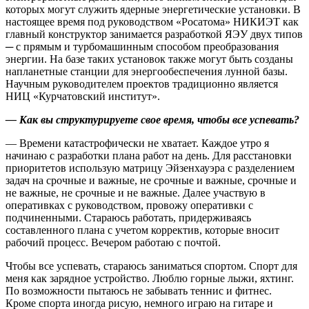
которых могут служить ядерные энергетические установки. В
настоящее время под руководством «Росатома» НИКИЭТ как
главный конструктор занимается разработкой ЯЭУ двух типов
─ с прямым и турбомашинным способом преобразования
энергии. На базе таких установок также могут быть созданы
напланетные станции для энергообеспечения лунной базы.
Научным руководителем проектов традиционно является
НИЦ «Курчатовский институт».
— Как вы структурируете свое время, чтобы все успевать?
— Времени катастрофически не хватает. Каждое утро я
начинаю с разработки плана работ на день. Для расстановки
приоритетов использую матрицу Эйзенхауэра с разделением
задач на срочные и важные, не срочные и важные, срочные и
не важные, не срочные и не важные. Далее участвую в
оперативках с руководством, провожу оперативки с
подчиненными. Стараюсь работать, придерживаясь
составленного плана с учетом корректив, которые вносит
рабочий процесс. Вечером работаю с почтой.
Чтобы все успевать, стараюсь заниматься спортом. Спорт для
меня как зарядное устройство. Люблю горные лыжи, яхтинг.
По возможности пытаюсь не забывать теннис и фитнес.
Кроме спорта иногда рисую, немного играю на гитаре и