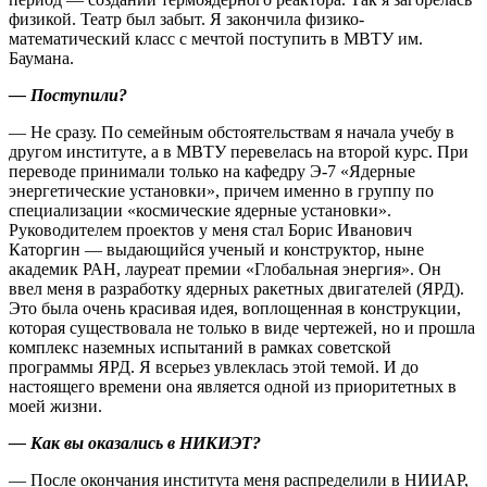
физикой. Театр был забыт. Я закончила физико-
математический класс с мечтой поступить в МВТУ им.
Баумана.
— Поступили?
— Не сразу. По семейным обстоятельствам я начала учебу в
другом институте, а в МВТУ перевелась на второй курс. При
переводе принимали только на кафедру Э-7 «Ядерные
энергетические установки», причем именно в группу по
специализации «космические ядерные установки».
Руководителем проектов у меня стал Борис Иванович
Каторгин — выдающийся ученый и конструктор, ныне
академик РАН, лауреат премии «Глобальная энергия». Он
ввел меня в разработку ядерных ракетных двигателей (ЯРД).
Это была очень красивая идея, воплощенная в конструкции,
которая существовала не только в виде чертежей, но и прошла
комплекс наземных испытаний в рамках советской
программы ЯРД. Я всерьез увлеклась этой темой. И до
настоящего времени она является одной из приоритетных в
моей жизни.
— Как вы оказались в НИКИЭТ?
— После окончания института меня распределили в НИИАР,