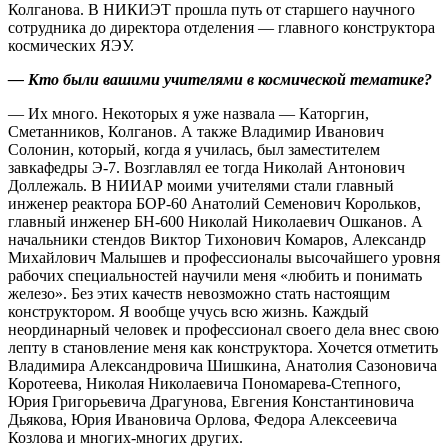
Колганова. В НИКИЭТ прошла путь от старшего научного
сотрудника до директора отделения — главного конструктора
космических ЯЭУ.
— Кто были вашими учителями в космической тематике?
— Их много. Некоторых я уже назвала — Каторгин,
Сметанников, Колганов. А также Владимир Иванович
Солонин, который, когда я училась, был заместителем
завкафедры Э-7. Возглавлял ее тогда Николай Антонович
Доллежаль. В НИИАР моими учителями стали главный
инженер реактора БОР-60 Анатолий Семенович Корольков,
главный инженер БН-600 Николай Николаевич Ошканов. А
начальники стендов Виктор Тихонович Комаров, Александр
Михайлович Малышев и профессионалы высочайшего уровня
рабочих специальностей научили меня «любить и понимать
железо». Без этих качеств невозможно стать настоящим
конструктором. Я вообще учусь всю жизнь. Каждый
неординарный человек и профессионал своего дела внес свою
лепту в становление меня как конструктора. Хочется отметить
Владимира Александровича Шишкина, Анатолия Сазоновича
Коротеева, Николая Николаевича Пономарева-Степного,
Юрия Григорьевича Драгунова, Евгения Константиновича
Дьякова, Юрия Ивановича Орлова, Федора Алексеевича
Козлова и многих-многих других.