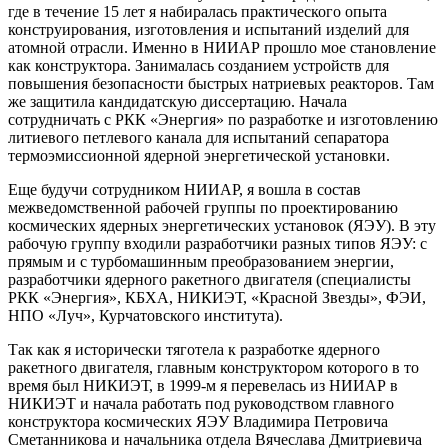
где в течение 15 лет я набиралась практического опыта
конструирования, изготовления и испытаний изделий для
атомной отрасли. Именно в НИИАР прошло мое становление
как конструктора. Занималась созданием устройств для
повышения безопасности быстрых натриевых реакторов. Там
же защитила кандидатскую диссертацию. Начала
сотрудничать с РКК «Энергия» по разработке и изготовлению
литиевого петлевого канала для испытаний сепаратора
термоэмиссионной ядерной энергетической установки.
Еще будучи сотрудником НИИАР, я вошла в состав
межведомственной рабочей группы по проектированию
космических ядерных энергетических установок (ЯЭУ). В эту
рабочую группу входили разработчики разных типов ЯЭУ: с
прямым и с турбомашинным преобразованием энергии,
разработчики ядерного ракетного двигателя (специалисты
РКК «Энергия», КБХА, НИКИЭТ, «Красной Звезды», ФЭИ,
НПО «Луч», Курчатовского института).
Так как я исторически тяготела к разработке ядерного
ракетного двигателя, главным конструктором которого в то
время был НИКИЭТ, в 1999-м я перевелась из НИИАР в
НИКИЭТ и начала работать под руководством главного
конструктора космических ЯЭУ Владимира Петровича
Сметанникова и начальника отдела Вячеслава Дмитриевича