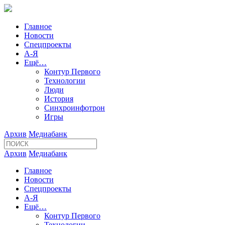
Главное
Новости
Спецпроекты
А-Я
Ещё…
Контур Первого
Технологии
Люди
История
Синхроинфотрон
Игры
Архив
Медиабанк
Архив
Медиабанк
Главное
Новости
Спецпроекты
А-Я
Ещё…
Контур Первого
Технологии