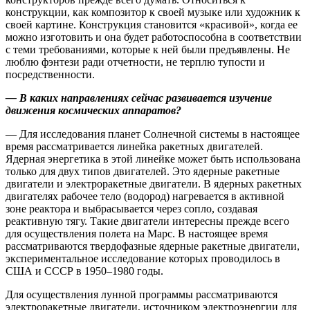
конструкции, как композитор к своей музыке или художник к
своей картине. Конструкция становится «красивой», когда ее
можно изготовить и она будет работоспособна в соответствии
с теми требованиями, которые к ней были предъявлены. Не
люблю фэнтези ради отчетности, не терплю тупости и
посредственности.
— В каких направлениях сейчас развивается изучение
движения космических аппаратов?
— Для исследования планет Солнечной системы в настоящее
время рассматривается линейка ракетных двигателей.
Ядерная энергетика в этой линейке может быть использована
только для двух типов двигателей. Это ядерные ракетные
двигатели и электроракетные двигатели. В ядерных ракетных
двигателях рабочее тело (водород) нагревается в активной
зоне реактора и выбрасывается через сопло, создавая
реактивную тягу. Такие двигатели интересны прежде всего
для осуществления полета на Марс. В настоящее время
рассматриваются твердофазные ядерные ракетные двигатели,
экспериментальное исследование которых проводилось в
США и СССР в 1950–1980 годы.
Для осуществления лунной программы рассматриваются
электроракетные двигатели, источником электроэнергии для