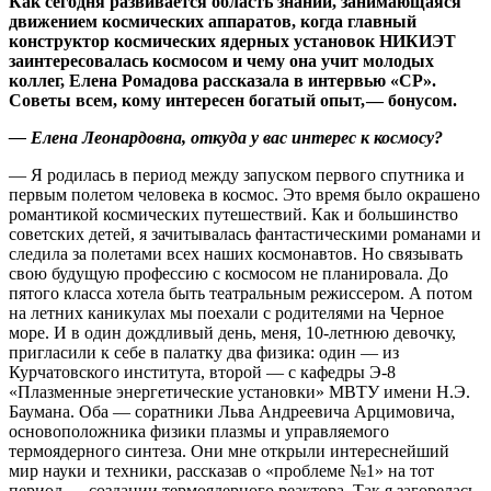
Как сегодня развивается область знаний, занимающаяся
движением космических аппаратов, когда главный
конструктор космических ядерных установок НИКИЭТ
заинтересовалась космосом и чему она учит молодых
коллег, Елена Ромадова рассказала в интервью «СР».
Советы всем, кому интересен богатый опыт, — ​бонусом.
— Елена Леонардовна, откуда у вас интерес к космосу?
— Я родилась в период между запуском первого спутника и
первым полетом человека в космос. Это время было окрашено
романтикой космических путешествий. Как и большинство
советских детей, я зачитывалась фантастическими романами и
следила за полетами всех наших космонавтов. Но связывать
свою будущую профессию с космосом не планировала. До
пятого класса хотела быть театральным режиссером. А потом
на летних каникулах мы поехали с родителями на Черное
море. И в один дождливый день, меня, 10-летнюю девочку,
пригласили к себе в палатку два физика: один — из
Курчатовского института, второй — с кафедры Э-8
«Плазменные энергетические установки» МВТУ имени Н.Э.
Баумана. Оба — соратники Льва Андреевича Арцимовича,
основоположника физики плазмы и управляемого
термоядерного синтеза. Они мне открыли интереснейший
мир науки и техники, рассказав о «проблеме №1» на тот
период — создании термоядерного реактора. Так я загорелась