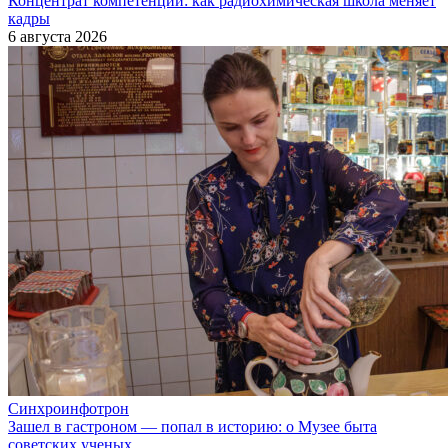
Концентрат компетенций: как радиохимическая школа меняет
кадры
6 августа 2026
Синхроинфотрон
Зашел в гастроном — попал в историю: о Музее быта
советских ученых