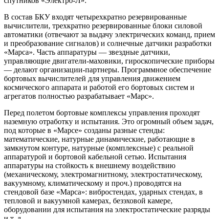
спутников «Электро-Л».
В состав БКУ входят четырехкратно резервированные
вычислители, трехкратно резервированные блоки силовой
автоматики (отвечают за выдачу электрических команд, прием
и преобразование сигналов) и солнечные датчики разработки
«Марса». Часть аппаратуры — звездные датчики,
управляющие двигатели-маховики, гироскопические приборы
— делают организации-партнеры. Программное обеспечение
бортовых вычислителей для управления движением
космического аппарата и работой его бортовых систем и
агрегатов полностью разрабатывает «Марс».
Перед полетом бортовые комплексы управления проходят
наземную отработку и испытания. Это огромный объем задач,
под которые в «Марсе» созданы разные стенды:
математические, натурные динамические, работающие в
замкнутом контуре, натурные (комплексные) с реальной
аппаратурой и бортовой кабельной сетью. Испытания
аппаратуры на стойкость к внешнему воздействию
(механическому, электромагнитному, электростатическому,
вакуумному, климатическому и проч.) проводятся на
стендовой базе «Марса»: вибростендах, ударных стендах, в
тепловой и вакуумной камерах, безэховой камере,
оборудовании для испытания на электростатические разряды
и т. д.