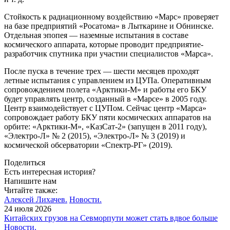
Стойкость к радиационному воздействию «Марс» проверяет
на базе предприятий «Росатома» в Лыткарине и Обнинске.
Отдельная эпопея — наземные испытания в составе
космического аппарата, которые проводит предприятие-
разработчик спутника при участии специалистов «Марса».
После пуска в течение трех — шести месяцев проходят
летные испытания с управлением из ЦУПа. Оперативным
сопровождением полета «Арктики-М» и работы его БКУ
будет управлять центр, созданный в «Марсе» в 2005 году.
Центр взаимодействует с ЦУПом. Сейчас центр «Марса»
сопровождает работу БКУ пяти космических аппаратов на
орбите: «Арктики-М», «КазСат-2» (запущен в 2011 году),
«Электро-Л» № 2 (2015), «Электро-Л» № 3 (2019) и
космической обсерватории «Спектр-РГ» (2019).
Поделиться
Есть интересная история?
Напишите нам
Читайте также:
Алексей Лихачев.
Новости.
24 июля 2026
Китайских грузов на Севморпути может стать вдвое больше
Новости.