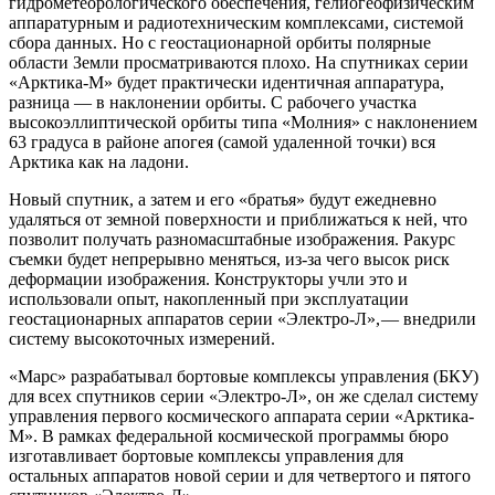
гидрометеорологического обеспечения, гелиогеофизическим
аппаратурным и радиотехническим комплексами, системой
сбора данных. Но с геостационарной орбиты полярные
области Земли просматриваются плохо. На спутниках серии
«Арктика-М» будет практически идентичная аппаратура,
разница — в наклонении орбиты. С рабочего участка
высокоэллиптической орбиты типа «Молния» с наклонением
63 градуса в районе апогея (самой удаленной точки) вся
Арктика как на ладони.
Новый спутник, а затем и его «братья» будут ежедневно
удаляться от земной поверхности и приближаться к ней, что
позволит получать разномасштабные изображения. Ракурс
съемки будет непрерывно меняться, из-за чего высок риск
деформации изображения. Конструкторы учли это и
использовали опыт, накопленный при эксплуатации
геостационарных аппаратов серии «Электро-Л», — внедрили
систему высокоточных измерений.
«Марс» разрабатывал бортовые комплексы управления (БКУ)
для всех спутников серии «Электро-Л», он же сделал систему
управления первого космического аппарата серии «Арктика-
М». В рамках федеральной космической программы бюро
изготавливает бортовые комплексы управления для
остальных аппаратов новой серии и для четвертого и пятого