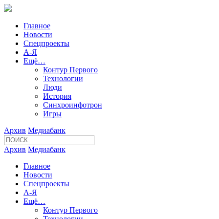
Главное
Новости
Спецпроекты
А-Я
Ещё…
Контур Первого
Технологии
Люди
История
Синхроинфотрон
Игры
Архив
Медиабанк
Архив
Медиабанк
Главное
Новости
Спецпроекты
А-Я
Ещё…
Контур Первого
Технологии