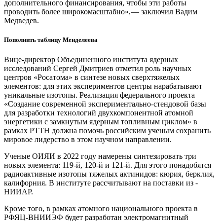
дополнительного финансирования, чтобы эти работы
проводить более широкомасштабно», — ​заключил Вадим
Медведев.
Пополнить таблицу Менделеева
Вице-директор Объединенного института ядерных
исследований Сергей Дмитриев отметил роль научных
центров «Росатома» в синтезе новых сверхтяжелых
элементов: для этих экспериментов центры нарабатывают
уникальные изотопы. Реализация федерального проекта
«Создание современной экспериментально-стендовой базы
для разработки технологий двухкомпонентной атомной
энергетики с замкнутым ядерным топливным циклом» в
рамках РТТН должна помочь российским ученым сохранить
мировое лидерство в этом научном направлении.
Ученые ОИЯИ в 2022 году намерены синтезировать три
новых элемента: 119-й, 120-й и 121-й. Для этого понадобятся
радиоактивные изотопы тяжелых актинидов: кюрия, берклия,
калифорния. В институте рассчитывают на поставки из ­
НИИАР.
Кроме того, в рамках атомного национального проекта в
РФЯЦ-ВНИИЭФ будет разработан электромагнитный