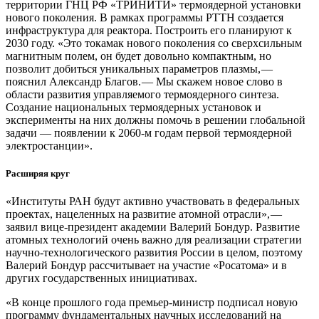
территории ГНЦ РФ «ТРИНИТИ» термоядерной установки
нового поколения. В рамках программы РТТН создается
инфраструктура для реактора. Построить его планируют к
2030 году. «Это токамак нового поколения со сверхсильным
магнитным полем, он будет довольно компактным, но
позволит добиться уникальных параметров плазмы, — ​
пояснил Александр Благов. — ​Мы скажем новое слово в
области развития управляемого термоядерного синтеза.
Создание национальных термоядерных установок и
эксперименты на них должны помочь в решении глобальной
задачи — ​появлении к 2060-м годам первой термоядерной
электростанции».
Расширяя круг
«Институты РАН будут активно участвовать в федеральных
проектах, нацеленных на развитие атомной отрасли», — ​
заявил ­вице-президент академии Валерий Бондур. Развитие
атомных технологий очень важно для реализации стратегии
научно-технологического развития России в целом, поэтому
Валерий Бондур рассчитывает на участие «Росатома» и в
других государственных инициативах.
«В конце прошлого года премьер-министр подписал новую
программу фундаментальных научных исследований на