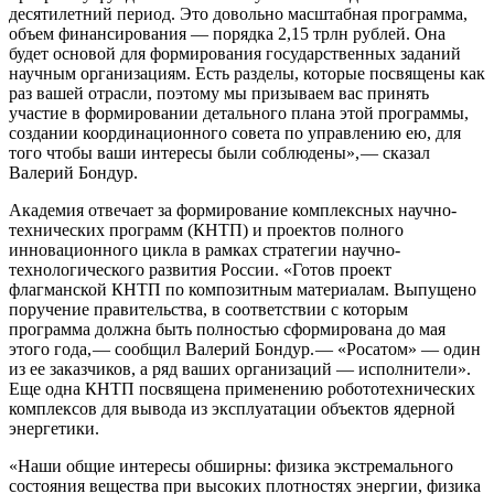
десятилетний период. Это довольно масштабная программа,
объем финансирования — ​порядка 2,15 трлн рублей. Она
будет основой для формирования государственных заданий
научным организациям. Есть разделы, которые посвящены как
раз вашей отрасли, поэтому мы призываем вас принять
участие в формировании детального плана этой программы,
создании координационного совета по управлению ею, для
того чтобы ваши интересы были соблюдены», — ​сказал
Валерий Бондур.
Академия отвечает за формирование комплексных научно-
технических программ (КНТП) и проектов полного
инновационного цикла в рамках стратегии научно-
технологического развития России. «Готов проект
флагманской КНТП по композитным материалам. Выпущено
поручение правительства, в соответствии с которым
программа должна быть полностью сформирована до мая
этого года, — ​сообщил Валерий Бондур. — «Росатом» — ​один
из ее заказчиков, а ряд ваших организаций — ​исполнители».
Еще одна КНТП посвящена применению робототехнических
комплексов для вывода из эксплуатации объектов ядерной
энергетики.
«Наши общие интересы обширны: физика экстремального
состояния вещества при высоких плотностях энергии, физика