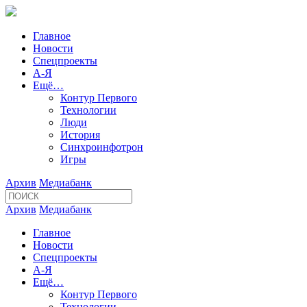
Главное
Новости
Спецпроекты
А-Я
Ещё…
Контур Первого
Технологии
Люди
История
Синхроинфотрон
Игры
Архив
Медиабанк
Архив
Медиабанк
Главное
Новости
Спецпроекты
А-Я
Ещё…
Контур Первого
Технологии