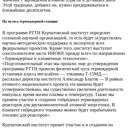
Этой традиции, добавил он, нужно придерживаться в
ближайшие десятилетия.
На пути к термоядерной станции
В программе РТТН Курчатовский институт определен
головной научной организацией, то есть будет осуществлять
научно-методическую поддержку и экспертизу всех
федеральных проектов. Кроме того, институт выступит
соисполнителем части НИОКР, прежде всего по направлению
«Термоядерные и плазменные технологии».
«Подготовительный этап мы прошли: еще до утверждения
программы РТТН провели физический пуск термоядерной
установки класса мегасайенс — ​токамака Т‑15МД, — ​
рассказал директор института Александр Благов. — ​В рамках
атомного национального проекта эта машина будет
усовершенствована, мы существенно увеличим длительность
импульса, время жизни плазмы и температуру. Также мы
примем участие в создании гибридных термоядерных
реакторов для двухкомпонентной атомной энергетики. В
бланкете гибридного токамака можно будет нарабатывать
топливо для реакторов».
Курчатовский институт примет участие и в создании на