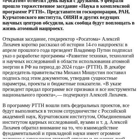
«Росатом» отметил День науки с друзьями. 9 февраля
прошло торжественное заседание «Наука в комплексной
программе РТТН». Представители госкорпорации, РАН,
Курчатовского института, ОИЯИ и других ведущих
научных центров обсудили, как сообща будут воплощать в
жизнь атомный нацпроект.
Открывая заседание, гендиректор «Росатома» Алексей
Лихачев коротко рассказал об истории 14-го нацпроекта: в
апреле прошлого года президент Владимир Путин подписал
указ о разработке программы «Развитие техники, технологий
и научных исследований в области использования атомной
энергии в РФ на период до 2024 года» (РТТН). В декабре
председатель правительства Михаил Мишустин поставил
подпись под этим документом, утвердив сущностные
параметры, проекты и бюджетные показатели. «В указе
президент придал программе все признаки и все инструменты
национального проекта», — ​подчеркнул Алексей Лихачев.
В программу РТТН вошли пять федеральных проектов, все
будут выполняться в тесном сотрудничестве с Российской
академией наук, Курчатовским институтом, Объединенным
институтом ядерных исследований, вузами и т. д. Алексей
Лихачев обратил внимание на то, что взаимодействие
фундаментальной и прикладной науки имеет огромное
значение с зарождения атомной отрасли и до наших дней.