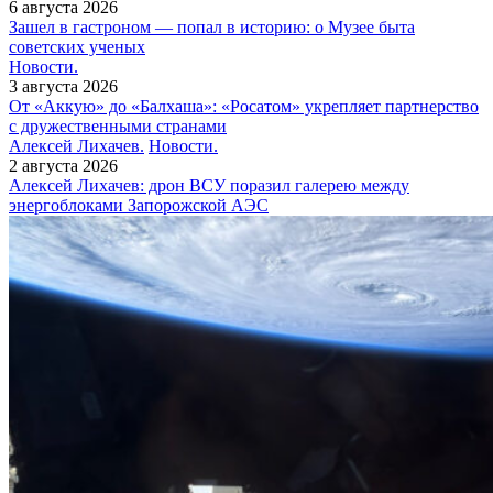
6 августа 2026
Зашел в гастроном — попал в историю: о Музее быта
советских ученых
Новости.
3 августа 2026
От «Аккую» до «Балхаша»: «Росатом» укрепляет партнерство
с дружественными странами
Алексей Лихачев.
Новости.
2 августа 2026
Алексей Лихачев: дрон ВСУ поразил галерею между
энергоблоками Запорожской АЭС