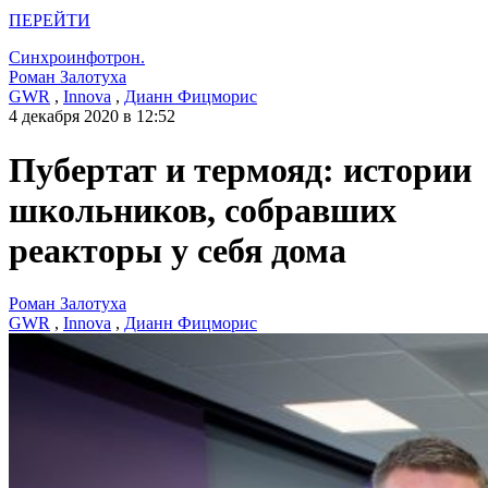
ПЕРЕЙТИ
Синхроинфотрон.
Роман Залотуха
GWR
,
Innova
,
Дианн Фицморис
4 декабря 2020 в 12:52
Пубертат и термояд: истории
школьников, собравших
реакторы у себя дома
Роман Залотуха
GWR
,
Innova
,
Дианн Фицморис