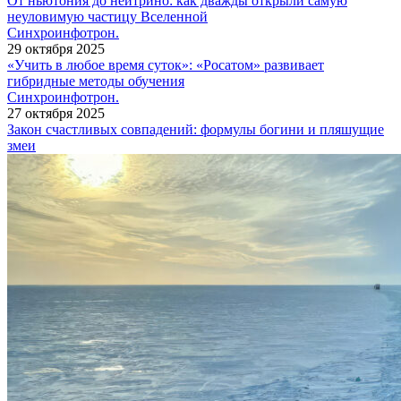
От ньютония до нейтрино: как дважды открыли самую
неуловимую частицу Вселенной
Синхроинфотрон.
29 октября 2025
«Учить в любое время суток»: «Росатом» развивает
гибридные методы обучения
Синхроинфотрон.
27 октября 2025
Закон счастливых совпадений: формулы богини и пляшущие
змеи