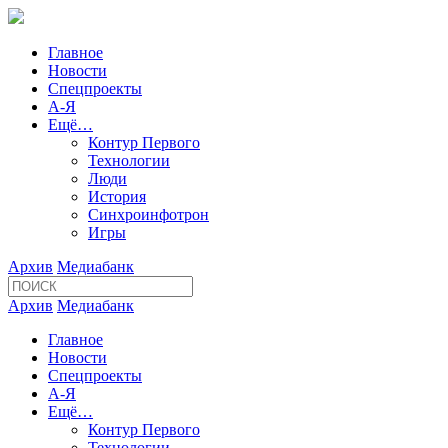
Главное
Новости
Спецпроекты
А-Я
Ещё…
Контур Первого
Технологии
Люди
История
Синхроинфотрон
Игры
Архив
Медиабанк
Архив
Медиабанк
Главное
Новости
Спецпроекты
А-Я
Ещё…
Контур Первого
Технологии