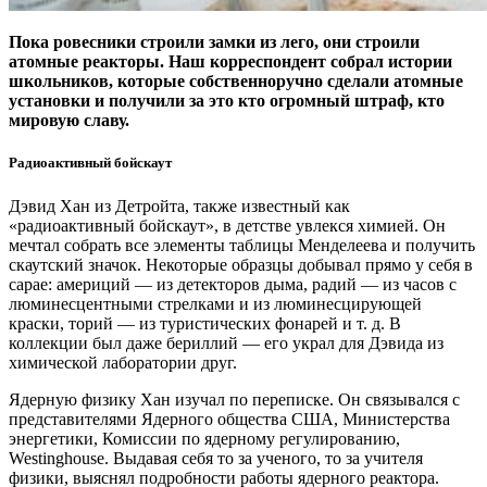
Пока ровесники строили замки из лего, они строили
атомные реакторы. Наш корреспондент собрал истории
школьников, которые собственноручно сделали атомные
установки и получили за это кто огромный штраф, кто
мировую славу.
Радиоактивный бойскаут
Дэвид Хан из Детройта, также известный как
«радиоактивный бойскаут», в детстве увлекся химией. Он
мечтал собрать все элементы таблицы Менделеева и получить
скаутский значок. Некоторые образцы добывал прямо у себя в
сарае: америций — из детекторов дыма, радий — из часов с
люминесцентными стрелками и из люминесцирующей
краски, торий — из туристических фонарей и т. д. В
коллекции был даже бериллий — его украл для Дэвида из
химической лаборатории друг.
Ядерную физику Хан изучал по переписке. Он связывался с
представителями Ядерного общества США, Министерства
энергетики, Комиссии по ядерному регулированию,
Westinghouse. Выдавая себя то за ученого, то за учителя
физики, выяснял подробности работы ядерного реактора.