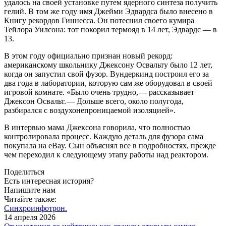
удалось на своей установке путем ядерного синтеза получить
гелий. В том же году имя Джейми Эдвардса было внесено в
Книгу рекордов Гиннесса. Он потеснил своего кумира
Тейлора Уилсона: тот покорил термояд в 14 лет, Эдвардс — в
13.
В этом году официально признан новый рекорд:
американскому школьнику Джексону Освальту было 12 лет,
когда он запустил свой фузор. Вундеркинд построил его за
два года в лаборатории, которую сам же оборудовал в своей
игровой комнате. «Было очень трудно, — рассказывает
Джексон Освальт. — Дольше всего, около полугода,
разбирался с воздухонепроницаемой изоляцией».
В интервью мама Джексона говорила, что полностью
контролировала процесс. Каждую деталь для фузора сама
покупала на eBay. Сын объяснял все в подробностях, прежде
чем переходил к следующему этапу работы над реактором.
Поделиться
Есть интересная история?
Напишите нам
Читайте также:
Синхроинфотрон.
14 апреля 2026