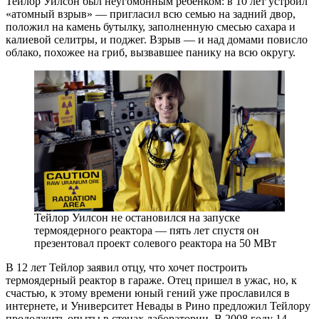
Тейлор Уилсон был неугомонным ребенком: в 10 лет устроил
«атомный взрыв» — пригласил всю семью на задний двор,
положил на камень бутылку, заполненную смесью сахара и
калиевой селитры, и поджег. Взрыв — и над домами повисло
облако, похожее на гриб, вызвавшее панику на всю округу.
Тейлор Уилсон не остановился на запуске
термоядерного реактора — пять лет спустя он
презентовал проект солевого реактора на 50 МВт
В 12 лет Тейлор заявил отцу, что хочет построить
термоядерный реактор в гараже. Отец пришел в ужас, но, к
счастью, к этому времени юный гений уже прославился в
интернете, и Университет Невады в Рино предложил Тейлору
продолжить опыты в стенах лаборатории. В 2008 году 14-