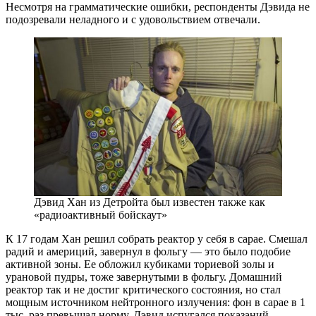
Несмотря на грамматические ошибки, респонденты Дэвида не
подозревали неладного и с удовольствием отвечали.
Дэвид Хан из Детройта был известен также как
«радиоактивный бойскаут»
К 17 годам Хан решил собрать реактор у себя в сарае. Смешал
радий и америций, завернул в фольгу — это было подобие
активной зоны. Ее обложил кубиками ториевой золы и
урановой пудры, тоже завернутыми в фольгу. Домашний
реактор так и не достиг критического состояния, но стал
мощным источником нейтронного излучения: фон в сарае в 1
тыс. раз превышал норму. Дэвид испугался показаний