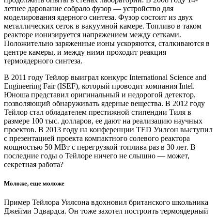
летнее дарование собрало фузор — устройство для
моделирования ядерного синтеза. Фузор состоит из двух
металлических сеток в вакуумной камере. Топливо в таком
реакторе ионизируется напряжением между сетками.
Положительно заряженные ионы ускоряются, сталкиваются в
центре камеры, и между ними проходит реакция
термоядерного синтеза.
В 2011 году Тейлор выиграл конкурс International Science and
Engineering Fair (ISEF), который проводит компания Intel.
Юноша представил оригинальный и недорогой детектор,
позволяющий обнаруживать ядерные вещества. В 2012 году
Тейлор стал обладателем престижной стипендии Тиля в
размере 100 тыс. долларов, ее дают на реализацию научных
проектов. В 2013 году на конференции TED Уилсон выступил
с презентацией проекта компактного солевого реактора
мощностью 50 МВт с перегрузкой топлива раз в 30 лет. В
последние годы о Тейлоре ничего не слышно — может,
секретная работа?
Моложе, еще моложе
Пример Тейлора Уилсона вдохновил британского школьника
Джейми Эдвардса. Он тоже захотел построить термоядерный