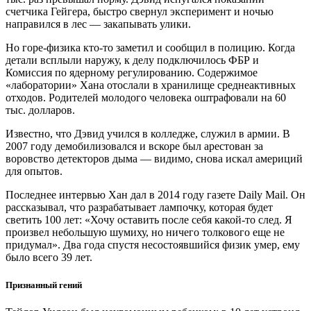
счетчика Гейгера, быстро свернул эксперимент и ночью
направился в лес — закапывать улики.
Но горе-физика кто-то заметил и сообщил в полицию. Когда
детали всплыли наружу, к делу подключилось ФБР и
Комиссия по ядерному регулированию. Содержимое
«лаборатории» Хана отослали в хранилище среднеактивных
отходов. Родителей молодого человека оштрафовали на 60
тыс. долларов.
Известно, что Дэвид учился в колледже, служил в армии. В
2007 году демобилизовался и вскоре был арестован за
воровство детекторов дыма — видимо, снова искал америций
для опытов.
Последнее интервью Хан дал в 2014 году газете Daily Mail. Он
рассказывал, что разрабатывает лампочку, которая будет
светить 100 лет: «Хочу оставить после себя какой-то след. Я
произвел небольшую шумиху, но ничего толкового еще не
придумал». Два года спустя несостоявшийся физик умер, ему
было всего 39 лет.
Признанный гений