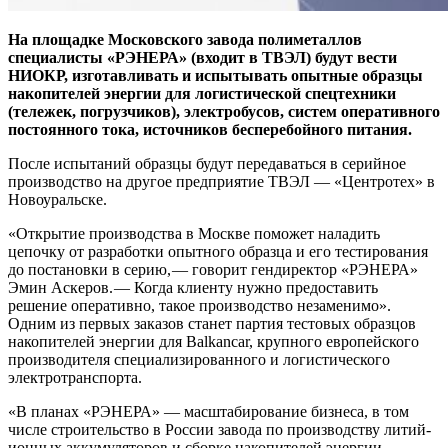
На площадке Московского завода полиметаллов
специалисты «РЭНЕРА» (входит в ТВЭЛ) будут вести
НИОКР, изготавливать и испытывать опытные образцы
накопителей энергии для логистической спецтехники
(тележек, погрузчиков), электробусов, систем оперативного
постоянного тока, источников бесперебойного питания.
После испытаний образцы будут передаваться в серийное
производство на другое предприятие ТВЭЛ — ​«Центротех» в
Новоуральске.
«Открытие производства в Москве поможет наладить
цепочку от разработки опытного образца и его тестирования
до постановки в серию, — ​говорит гендиректор «РЭНЕРА»
Эмин Аскеров. — ​Когда клиенту нужно предоставить
решение оперативно, такое производство незаменимо».
Одним из первых заказов станет партия тестовых образцов
накопителей энергии для Balkancar, крупного европейского
производителя специализированного и логистического
электротранспорта.
«В планах «РЭНЕРА» — ​масштабирование бизнеса, в том
числе строительство в России завода по производству литий-
ионных аккумуляторов и сборке накопителей энергии, — ​