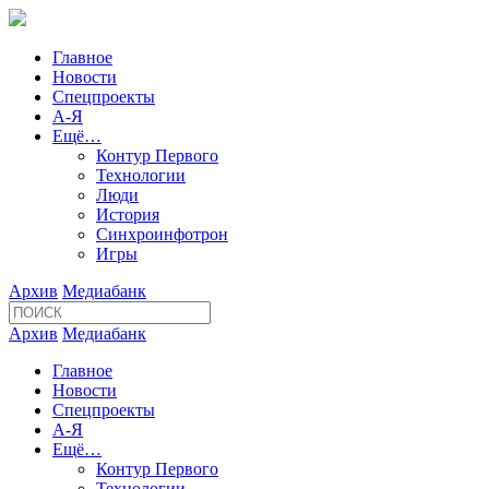
Главное
Новости
Спецпроекты
А-Я
Ещё…
Контур Первого
Технологии
Люди
История
Синхроинфотрон
Игры
Архив
Медиабанк
Архив
Медиабанк
Главное
Новости
Спецпроекты
А-Я
Ещё…
Контур Первого
Технологии