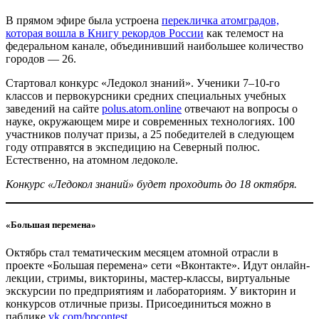
В прямом эфире была устроена
перекличка атомградов,
которая вошла в Книгу рекордов России
как телемост на
федеральном канале, объединивший наибольшее количество
городов — ​26.
Стартовал конкурс «Ледокол знаний». Ученики 7–10-го
классов и первокурсники средних специальных учебных
заведений на сайте
polus.atom.online
отвечают на вопросы о
науке, окружающем мире и современных технологиях. 100
участников получат призы, а 25 победителей в следующем
году отправятся в экспедицию на Северный полюс.
Естественно, на атомном ледоколе.
Конкурс «Ледокол знаний» будет проходить до 18 октября.
«Большая перемена»
Октябрь стал тематическим месяцем атомной отрасли в
проекте «Большая перемена» сети «Вконтакте». Идут онлайн-
лекции, стримы, викторины, мастер-классы, виртуальные
экскурсии по предприятиям и лабораториям. У викторин и
конкурсов отличные призы. Присоединиться можно в
паблике
vk.com/bpcontest
.