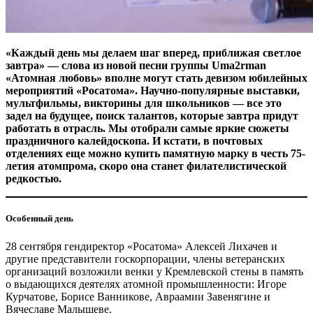
«Каждый день мы делаем шаг вперед, приближая светлое
завтра» — ​слова из новой песни группы Uma2rman
«Атомная любовь» вполне могут стать девизом юбилейных
мероприятий «Росатома». Научно-популярные выставки,
мультфильмы, викторины для школьников — ​все это
задел на будущее, поиск талантов, которые завтра придут
работать в отрасль. Мы отобрали самые яркие сюжеты
праздничного калейдоскопа. И кстати, в почтовых
отделениях еще можно купить памятную марку в честь 75-
летия атомпрома, скоро она станет филателистической
редкостью.
Особенный день
28 сентября гендиректор «Росатома» Алексей Лихачев и
другие представители госкорпорации, члены ветеранских
организаций возложили венки у Кремлевской стены в память
о выдающихся деятелях атомной промышленности: Игоре
Курчатове, Борисе Ванникове, Авраамии Завенягине и
Вячеславе Малышеве.