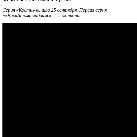
Серия «Кости» вышла 25 сентября. Первая серия
«#ВасяАтомныйдвиж» — ​5 октября.