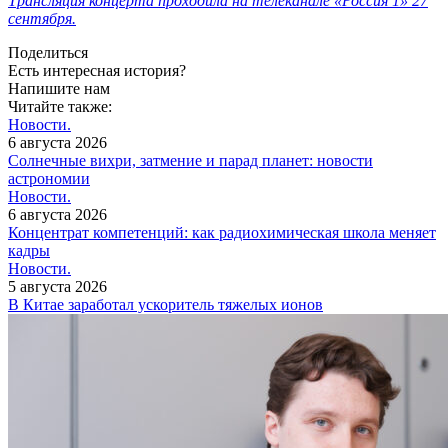
Трансляция концерта проходила на телеканале «Россия 1» 27
сентября.
Поделиться
Есть интересная история?
Напишите нам
Читайте также:
Новости.
6 августа 2026
Солнечные вихри, затмение и парад планет: новости
астрономии
Новости.
6 августа 2026
Концентрат компетенций: как радиохимическая школа меняет
кадры
Новости.
5 августа 2026
В Китае заработал ускоритель тяжелых ионов