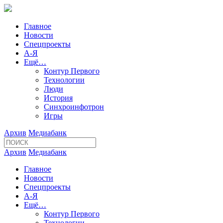
Главное
Новости
Спецпроекты
А-Я
Ещё…
Контур Первого
Технологии
Люди
История
Синхроинфотрон
Игры
Архив
Медиабанк
Архив
Медиабанк
Главное
Новости
Спецпроекты
А-Я
Ещё…
Контур Первого
Технологии