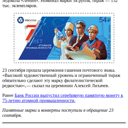
ледокола «Ленин». Номинал марки 54 рубля, тираж — ​152
тыс. экземпляров.
23 сентября прошла церемония гашения почтового знака.
«Высокий художественный уровень и ограниченный тираж
обязательно сделают эту марку филателистической
редкостью», — ​сказал на церемонии Алексей Лихачев.
Ранее
Банк России выпустил серебряную памятную монету к
75-летию атомной промышленности.
Памятные марки и конверты поступили в обращение 23
сентября.