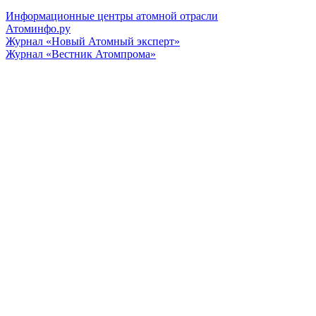
Информационные центры атомной отрасли
Атоминфо.ру
Журнал «Новый Атомный эксперт»
Журнал «Вестник Атомпрома»