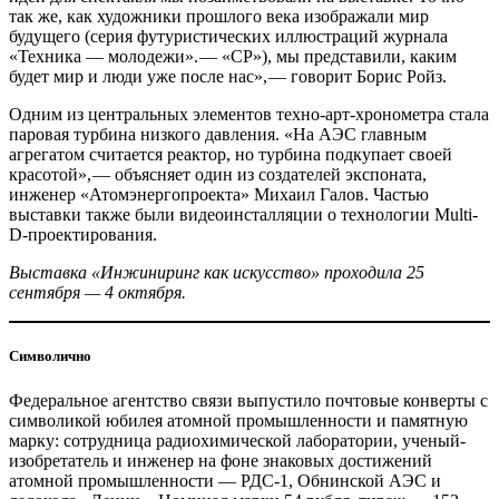
так же, как художники прошлого века изображали мир
будущего (серия футуристических иллюстраций журнала
«Техника — ​молодежи». — «СР»), мы представили, каким
будет мир и люди уже после нас», — ​говорит Борис Ройз.
Одним из центральных элементов техно-арт-хронометра стала
паровая турбина низкого давления. «На АЭС главным
агрегатом считается реактор, но турбина подкупает своей
красотой», — ​объясняет один из создателей экспоната,
инженер «Атомэнергопроекта» Михаил Галов. Частью
выставки также были видеоинсталляции о технологии Multi-
D-проектирования.
Выставка «Инжиниринг как искусство» проходила 25
сентября — ​4 октября.
Символично
Федеральное агентство связи выпустило почтовые конверты с
символикой юбилея атомной промышленности и памятную
марку: сотрудница радиохимической лаборатории, ученый-
изобретатель и инженер на фоне знаковых достижений
атомной промышленности — ​РДС‑1, Обнинской АЭС и