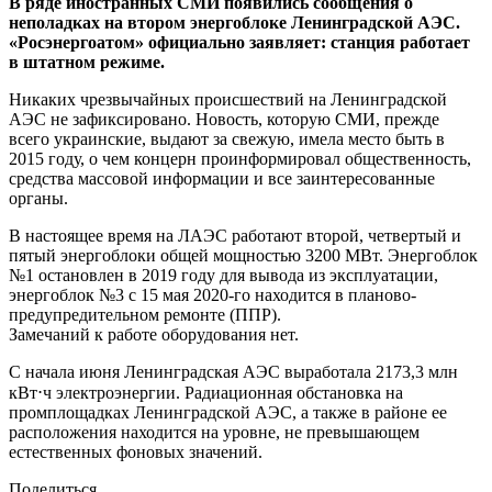
В ряде иностранных СМИ появились сообщения о
неполадках на втором энергоблоке Ленинградской АЭС.
«Росэнергоатом» официально заявляет: станция работает
в штатном режиме.
Никаких чрезвычайных происшествий на Ленинградской
АЭС не зафиксировано. Новость, которую СМИ, прежде
всего украинские, выдают за свежую, имела место быть в
2015 году, о чем концерн проинформировал общественность,
средства массовой информации и все заинтересованные
органы.
В настоящее время на ЛАЭС работают второй, четвертый и
пятый энергоблоки общей мощностью 3200 МВт. Энергоблок
№1 остановлен в 2019 году для вывода из эксплуатации,
энергоблок №3 с 15 мая 2020-го находится в планово-
предупредительном ремонте (ППР).
Замечаний к работе оборудования нет.
С начала июня Ленинградская АЭС выработала 2173,3 млн
кВт⋅ч электроэнергии. Радиационная обстановка на
промплощадках Ленинградской АЭС, а также в районе ее
расположения находится на уровне, не превышающем
естественных фоновых значений.
Поделиться