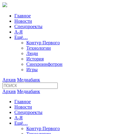
Главное
Новости
Спецпроекты
А-Я
Ещё…
Контур Первого
Технологии
Люди
История
Синхроинфотрон
Игры
Архив
Медиабанк
Архив
Медиабанк
Главное
Новости
Спецпроекты
А-Я
Ещё…
Контур Первого
Технологии